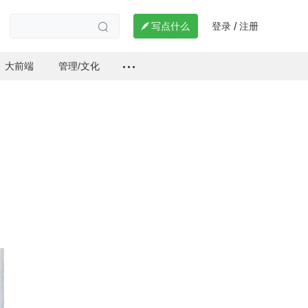
登录
注册

写点什么
/

大前端
管理/文化