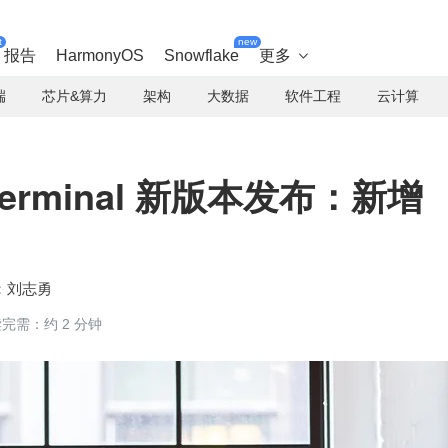
t
new
报告
HarmonyOS
Snowflake
更多

端
芯片&算力
架构
大数据
软件工程
云计算
 Terminal 新版本发布：新增
刘志勇
完需：约 2 分钟