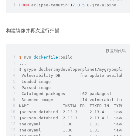
FROM
 eclipse
-
temurin:
17.0
.5
_8
-
jre
-
alpine
构建镜像并再次运行扫描：
复制代码
$ 
mvn 
dockerfile:
build
...
$ grype docker:mydeveloperplanet/mygrypeplanet:
0
 Vulnerability DB        [no update available]
 Loaded image            
 Parsed image            
 Cataloged packages      [62 packages]
 Scanned image           [14 vulnerabilities]
NAME              INSTALLED  FIXED-IN  TYPE     
jackson-databind  2.13.3     2.13.4    java-arch
jackson-databind  2.13.3     2.13.4.1  java-arch
snakeyaml         1.30       1.31      java-arch
snakeyaml         1.30       1.31      java-arch