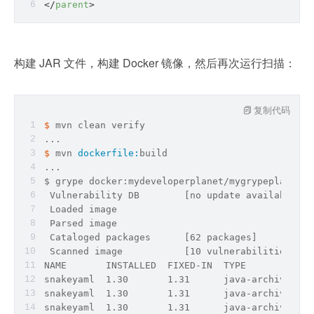
</
parent
>
构建 JAR 文件，构建 Docker 镜像，然后再次运行扫描：
复制代码
$ 
mvn clean verify
...
$ 
mvn 
dockerfile:
build
...
$ grype docker:mydeveloperplanet/mygrypeplanet:
0
 Vulnerability DB        [no update available]
 Loaded image            
 Parsed image            
 Cataloged packages      [62 packages]
 Scanned image           [10 vulnerabilities]
NAME       INSTALLED  FIXED-IN  TYPE          VU
snakeyaml  1.30       1.31      java-archive  GH
snakeyaml  1.30       1.31      java-archive  GH
snakeyaml  1.30       1.31      java-archive  GH