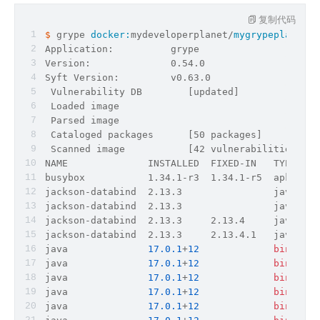
复制代码
$ 
grype 
docker:
mydeveloperplanet/
mygrypeplanet:
0
Application:          grype
Version:              0.54.0
Syft Version:         v0.63.0
 Vulnerability DB        [updated]
 Loaded image            
 Parsed image            
 Cataloged packages      [50 packages]
 Scanned image           [42 vulnerabilities]
NAME              INSTALLED  FIXED-IN   TYPE    
busybox           1.34.1-r3  1.34.1-r5  apk     
jackson-databind  2.13.3                java-arc
jackson-databind  2.13.3                java-arc
jackson-databind  2.13.3     2.13.4     java-arc
jackson-databind  2.13.3     2.13.4.1   java-arc
java              
17.0
.1
+
12
binary
  
java              
17.0
.1
+
12
binary
  
java              
17.0
.1
+
12
binary
  
java              
17.0
.1
+
12
binary
  
java              
17.0
.1
+
12
binary
  