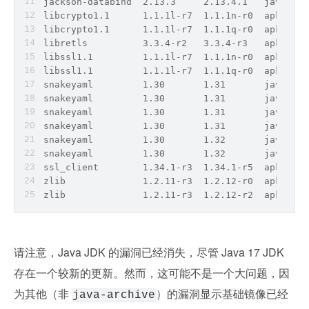
jackson-databind  2.13.3     2.13.4.1   java-arc
libcrypto1.1      1.1.1l-r7  1.1.1n-r0  apk     
libcrypto1.1      1.1.1l-r7  1.1.1q-r0  apk     
libretls          3.3.4-r2   3.3.4-r3   apk     
libssl1.1         1.1.1l-r7  1.1.1n-r0  apk     
libssl1.1         1.1.1l-r7  1.1.1q-r0  apk     
snakeyaml         1.30       1.31       java-arc
snakeyaml         1.30       1.31       java-arc
snakeyaml         1.30       1.31       java-arc
snakeyaml         1.30       1.31       java-arc
snakeyaml         1.30       1.32       java-arc
snakeyaml         1.30       1.32       java-arc
ssl_client        1.34.1-r3  1.34.1-r5  apk     
zlib              1.2.11-r3  1.2.12-r0  apk     
zlib              1.2.11-r3  1.2.12-r2  apk     
请注意，Java JDK 的漏洞已经消失，尽管 Java 17 JDK 
存在一个较新的更新。然而，这可能不是一个大问题，因
为其他（非 
）的漏洞显示基础镜像已经
java-archive