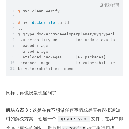
复制代码
$ 
mvn clean verify
...
$ 
mvn 
dockerfile:
build
...
$ grype docker:mydeveloperplanet/mygrypeplanet:
0
 Vulnerability DB        [no update available]
 Loaded image            
 Parsed image            
 Cataloged packages      [62 packages]
 Scanned image           [3 vulnerabilities]
No vulnerabilities found
同样，再也没发现漏洞了。
解决方案 3
：这是在你不想做任何事情或是否有误报通知
时的解决方案。创建一个 
 文件，在其中排
.grype.yaml
除高严重性的漏洞，然后用 
 标志执行扫描，
--config