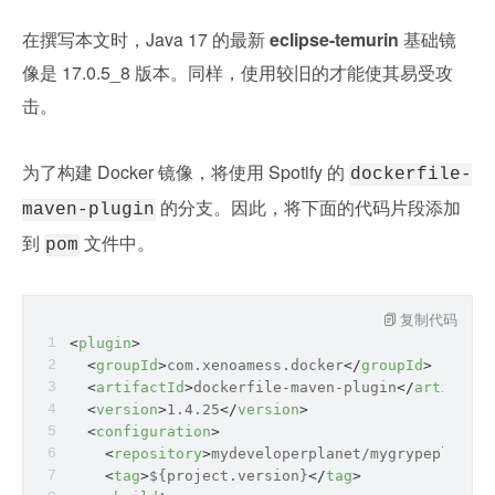
在撰写本文时，Java 17 的最新 
eclipse-temurin
 基础镜
像是 17.0.5_8 版本。同样，使用较旧的才能使其易受攻
击。
为了构建 Docker 镜像，将使用 Spotify 的 
dockerfile-
 的分支。因此，将下面的代码片段添加
maven-plugin
到 
 文件中。
pom
复制代码
<
plugin
>
<
groupId
>
com.xenoamess.docker
</
groupId
>
<
artifactId
>
dockerfile-maven-plugin
</
artifactI
<
version
>
1.4.25
</
version
>
<
configuration
>
<
repository
>
mydeveloperplanet/mygrypeplanet
<
<
tag
>
${project.version}
</
tag
>