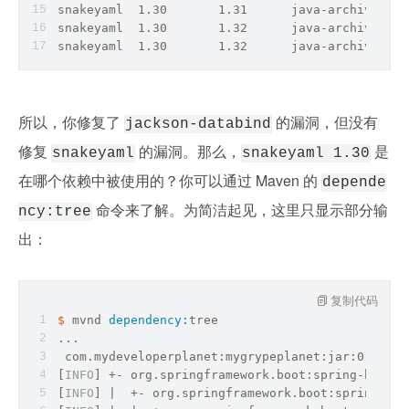
snakeyaml  1.30       1.31      java-archive  GH
snakeyaml  1.30       1.32      java-archive  GH
snakeyaml  1.30       1.32      java-archive  GH
所以，你修复了 
 的漏洞，但没有
jackson-databind
修复 
 的漏洞。那么，
 是
snakeyaml
snakeyaml 1.30
在哪个依赖中被使用的？你可以通过 Maven 的 
depende
 命令来了解。为简洁起见，这里只显示部分输
ncy:tree
出：
复制代码
$ 
mvnd 
dependency:
tree
...
 com.mydeveloperplanet:mygrypeplanet:jar:0.0.1-S
[
INFO
] +- org.springframework.boot:spring-boot-s
[
INFO
] |  +- org.springframework.boot:spring-boo