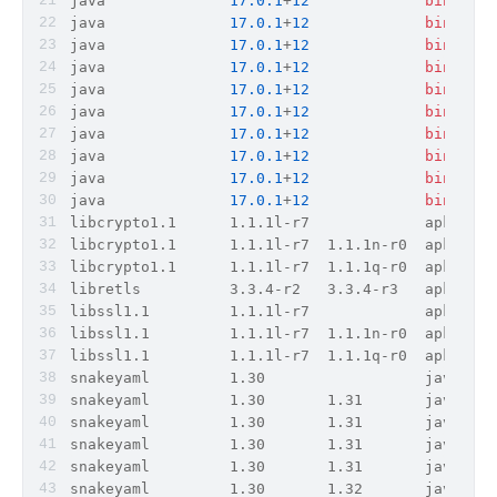
java              
17.0
.1
+
12
binary
  
java              
17.0
.1
+
12
binary
  
java              
17.0
.1
+
12
binary
  
java              
17.0
.1
+
12
binary
  
java              
17.0
.1
+
12
binary
  
java              
17.0
.1
+
12
binary
  
java              
17.0
.1
+
12
binary
  
java              
17.0
.1
+
12
binary
  
java              
17.0
.1
+
12
binary
  
java              
17.0
.1
+
12
binary
  
libcrypto1.1      1.1.1l-r7             apk     
libcrypto1.1      1.1.1l-r7  1.1.1n-r0  apk     
libcrypto1.1      1.1.1l-r7  1.1.1q-r0  apk     
libretls          3.3.4-r2   3.3.4-r3   apk     
libssl1.1         1.1.1l-r7             apk     
libssl1.1         1.1.1l-r7  1.1.1n-r0  apk     
libssl1.1         1.1.1l-r7  1.1.1q-r0  apk     
snakeyaml         1.30                  java-arc
snakeyaml         1.30       1.31       java-arc
snakeyaml         1.30       1.31       java-arc
snakeyaml         1.30       1.31       java-arc
snakeyaml         1.30       1.31       java-arc
snakeyaml         1.30       1.32       java-arc