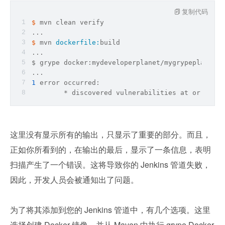
复制代码
$ 
mvn clean verify
...
$ 
mvn 
dockerfile:
build
...
$ grype docker:mydeveloperplanet/mygrypeplanet:
0
...
1
error
 occurred:
        * discovered vulnerabilities at or above
这里没有显示所有的输出，只显示了重要的部分。而且，
正如你所看到的，在输出的最后，显示了一条信息，表明
扫描产生了一个错误。这将导致你的 Jenkins 管道失败，
因此，开发人员会被通知出了问题。
为了将其添加到您的 Jenkins 管道中，有几个选项。这里
选择创建 Docker 镜像，并从 Maven 中执行 grype Docker 