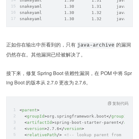
snakeyaml         1.30       1.31      java-arch
snakeyaml         1.30       1.31      java-arch
snakeyaml         1.30       1.32      java-arch
snakeyaml         1.30       1.32      java-arch
正如你在输出中所看到的，只有 
 的漏洞
java-archive
仍然存在。其他漏洞已经被解决了。
接下来，修复 Spring Boot 依赖性漏洞，在 POM 中将 Spr
ing Boot 的版本从 2.7.0 更改为 2.7.6。
复制代码
<
parent
>
<
groupId
>
org.springframework.boot
</
groupId
>
<
artifactId
>
spring-boot-starter-parent
</
artifa
<
version
>
2.7.6
</
version
>
<
relativePath
/>
<!-- lookup parent from reposi