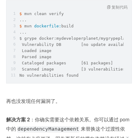
复制代码
$ 
mvn clean verify
...
$ 
mvn 
dockerfile:
build
...
$ grype docker:mydeveloperplanet/mygrypeplanet:
0
 Vulnerability DB        [no update available]
 Loaded image            
 Parsed image            
 Cataloged packages      [61 packages]
 Scanned image           [3 vulnerabilities]
No vulnerabilities found
再也没发现任何漏洞了。
解决方案 2
：你确实需要这个依赖关系。你可以通过 pom 
中的 
 来替换这个过渡性依
dependencyManagement