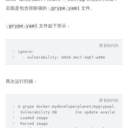
后面是包含排除项的 
 文件。
.grype.yaml
 文件如下所示：
.grype.yaml
复制代码
ignore:
  - vulnerability: GHSA-3mc7-4q67-w48m
再次运行扫描：
复制代码
$ grype docker:mydeveloperplanet/mygrypeplanet:
0
 Vulnerability DB        [no update available]
 Loaded image            
 Parsed image            