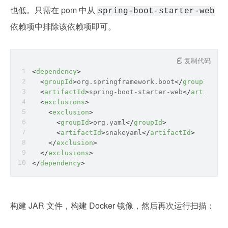
也低。只需在 pom 中从 
spring-boot-starter-web
依赖项中排除该依赖项即可。
复制代码
<
dependency
>
<
groupId
>
org.springframework.boot
</
groupId
>
<
artifactId
>
spring-boot-starter-web
</
artifactI
<
exclusions
>
<
exclusion
>
<
groupId
>
org.yaml
</
groupId
>
<
artifactId
>
snakeyaml
</
artifactId
>
</
exclusion
>
</
exclusions
>
</
dependency
>
构建 JAR 文件，构建 Docker 镜像，然后再次运行扫描：