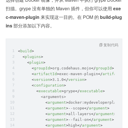
扫描。grype 没有单独的 Maven 插件，但你可以使用 
exe
c-maven-plugin
 来实现这一目的。在 POM 的 
build-plug
ins
 部分添加以下内容。
复制代码
<
build
>
<
plugins
>
<
plugin
>
<
groupId
>
org.codehaus.mojo
</
groupId
>
<
artifactId
>
exec-maven-plugin
</
artifactId
>
<
version
>
3.1.0
</
version
>
<
configuration
>
<
executable
>
grype
</
executable
>
          <
arguments
>
<
argument
>
docker:mydeveloperplanet/m
<
argument
>
--scope
</
argument
>
<
argument
>
all-layers
</
argument
>
<
argument
>
--fail-on
</
argument
>
<
argument
>
high
</
argument
>