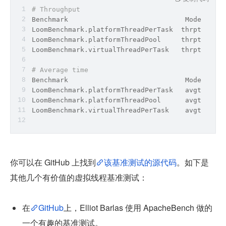
# Throughput
Benchmark                             Mode  Cnt 
LoomBenchmark.platformThreadPerTask  thrpt    5 
LoomBenchmark.platformThreadPool     thrpt    5 
LoomBenchmark.virtualThreadPerTask   thrpt    5 
# Average time
Benchmark                             Mode  Cnt 
LoomBenchmark.platformThreadPerTask   avgt    5 
LoomBenchmark.platformThreadPool      avgt    5 
LoomBenchmark.virtualThreadPerTask    avgt    5 
你可以在 GitHub 上找到
该基准测试的源代码
。如下是
其他几个有价值的虚拟线程基准测试：
在
GitHub
上，Elliot Barlas 使用 ApacheBench 做的
一个有趣的基准测试。