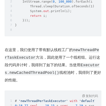
    IntStream.range(
0
, 
100_000
).forEach(i -> exe
        Thread.sleep(Duration.ofSeconds(1));
        System.
out
.println(i);
return
 i;
    }));
}
在这里，我们使用了带有默认线程工厂的
newThreadPe
方法，因此使用了一个线程组。运行这
rTaskExecutor
段代码并计时，我得到了如下的结果。当使用
Executor
线程池时，我得到了更好
s.newCachedThreadPool()
的性能。
复制代码
# 
'newThreadPerTaskExecutor'
with
'defaultThread
0
:
18.77
real
,   
18.15
 s 
user
,   
7.19
 s sys,     