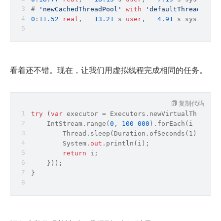
# 
'newCachedThreadPool'
with
'defaultThreadFacto
0
:
11.52
real
,   
13.21
 s 
user
,   
4.91
 s sys,     
看着还不错。现在，让我们用虚拟线程完成相同的任务。
复制代码
try
 (
var
 executor = Executors.newVirtualThreadPe
    IntStream.range(
0
, 
100_000
).forEach(i -> exe
        Thread.sleep(Duration.ofSeconds(1));
        System.
out
.println(i);
return
 i;
    }));
}