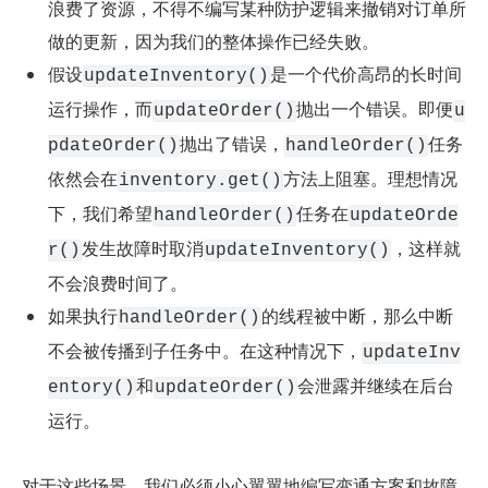
浪费了资源，不得不编写某种防护逻辑来撤销对订单所
做的更新，因为我们的整体操作已经失败。
假设
是一个代价高昂的长时间
updateInventory()
运行操作，而
抛出一个错误。即便
updateOrder()
u
抛出了错误，
任务
pdateOrder()
handleOrder()
依然会在
方法上阻塞。理想情况
inventory.get()
下，我们希望
任务在
handleOrder()
updateOrde
发生故障时取消
，这样就
r()
updateInventory()
不会浪费时间了。
如果执行
的线程被中断，那么中断
handleOrder()
不会被传播到子任务中。在这种情况下，
updateInv
和
会泄露并继续在后台
entory()
updateOrder()
运行。
对于这些场景，我们必须小心翼翼地编写变通方案和故障