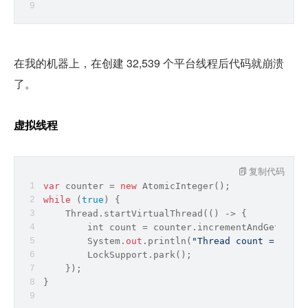
在我的机器上，在创建 32,539 个平台线程后代码就崩溃
了。
虚拟线程
复制代码
var
 counter = 
new
 AtomicInteger();
while
 (
true
) {
    Thread.startVirtualThread(() -> {
int
 count = counter.incrementAndGet();
        System.
out
.println(
"Thread count = "
 + c
        LockSupport.park();
    });
}