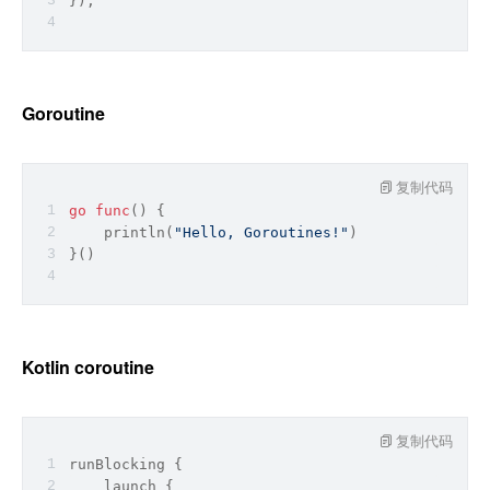
});
Goroutine
复制代码
go
func
()
 {
println
(
"Hello, Goroutines!"
)
}()
Kotlin coroutine
复制代码
runBlocking {
    launch {