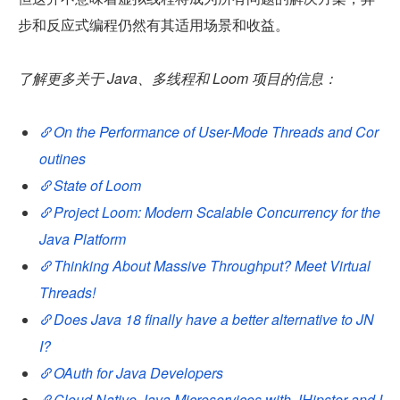
步和反应式编程仍然有其适用场景和收益。
了解更多关于 Java、多线程和 Loom 项目的信息：
On the Performance of User-Mode Threads and Cor
outines
State of Loom
Project Loom: Modern Scalable Concurrency for the 
Java Platform
Thinking About Massive Throughput? Meet Virtual 
Threads!
Does Java 18 finally have a better alternative to JN
I?
OAuth for Java Developers
Cloud Native Java Microservices with JHipster and I