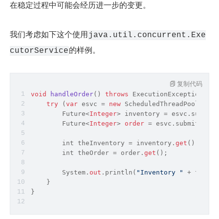
在稳定过程中可能会经历进一步的变更。
我们考虑如下这个使用
java.util.concurrent.Exe
的样例。
cutorService
复制代码
void
handleOrder
()
throws
 ExecutionException, In
try
 (
var
 esvc = 
new
 ScheduledThreadPoolExecu
        Future
<
Integer
>
 inventory 
=
 esvc.submit(
        Future
<
Integer
>
order
=
 esvc.submit(() 
-
int
 theInventory = inventory.
get
();   
//
int
 theOrder = order.
get
();           
//
        System.
out
.println(
"Inventory "
 + theInv
    }
}