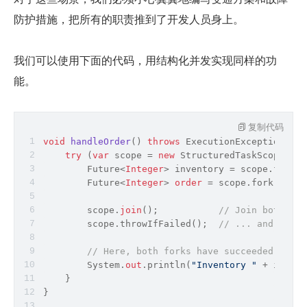
防护措施，把所有的职责推到了开发人员身上。
我们可以使用下面的代码，用结构化并发实现同样的功
能。
复制代码
void
handleOrder
()
throws
 ExecutionException, In
try
 (
var
 scope = 
new
 StructuredTaskScope.Shu
        Future
<
Integer
>
 inventory 
=
 scope.fork((
        Future
<
Integer
>
order
=
 scope.fork(() 
-
>
        scope.
join
();           
// Join both for
        scope.throwIfFailed();  
// ... and propa
// Here, both forks have succeeded, so c
        System.
out
.println(
"Inventory "
 + invent
    }
}