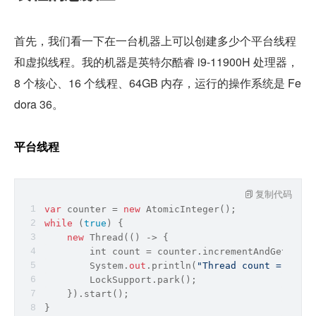
首先，我们看一下在一台机器上可以创建多少个平台线程
和虚拟线程。我的机器是英特尔酷睿 i9-11900H 处理器，
8 个核心、16 个线程、64GB 内存，运行的操作系统是 Fe
dora 36。
平台线程
复制代码
var
 counter = 
new
 AtomicInteger();
while
 (
true
) {
new
 Thread(() -> {
int
 count = counter.incrementAndGet();
        System.
out
.println(
"Thread count = "
 + c
        LockSupport.park();
    }).start();
}