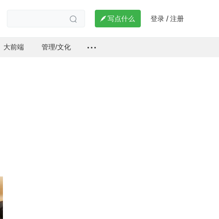
登录
注册

写点什么
/

大前端
管理/文化