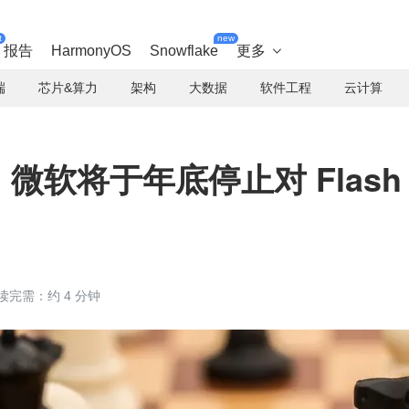
t
new
报告
HarmonyOS
Snowflake
更多

端
芯片&算力
架构
大数据
软件工程
云计算
幕：微软将于年底停止对 Flash
读完需：约 4 分钟