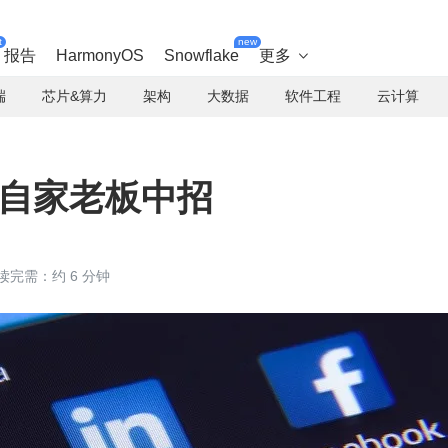
t
new
报告
HarmonyOS
Snowflake
更多

端
芯片&算力
架构
大数据
软件工程
云计算
全，自家老板中招
读完需：约 6 分钟