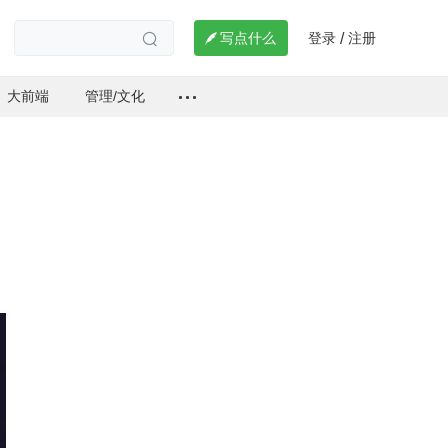
登录
注册

写点什么
/

大前端
管理/文化