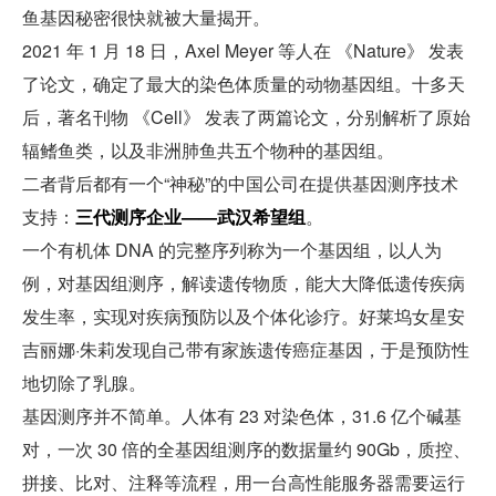
鱼基因秘密很快就被大量揭开。
2021 年 1 月 18 日，Axel Meyer 等人在 《Nature》 发表
了论文，确定了最大的染色体质量的动物基因组。十多天
后，著名刊物 《Cell》 发表了两篇论文，分别解析了原始
辐鳍鱼类，以及非洲肺鱼共五个物种的基因组。
二者背后都有一个“神秘”的中国公司在提供基因测序技术
支持：
三代测序企业——武汉希望组
。
一个有机体 DNA 的完整序列称为一个基因组，以人为
例，对基因组测序，解读遗传物质，能大大降低遗传疾病
发生率，实现对疾病预防以及个体化诊疗。好莱坞女星安
吉丽娜·朱莉发现自己带有家族遗传癌症基因，于是预防性
地切除了乳腺。
基因测序并不简单。人体有 23 对染色体，31.6 亿个碱基
对，一次 30 倍的全基因组测序的数据量约 90Gb，质控、
拼接、比对、注释等流程，用一台高性能服务器需要运行 