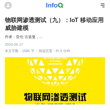
物联网渗透测试（九）：IoT 移动应用
威胁建模
亚伦·古兹曼，阿迪蒂亚·古普塔
2020-05-17
本文字数：1585 字
阅读完需：约 5 分钟