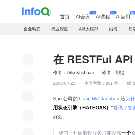
hot
hot
ho
首页
AI会议
AI课程
AI应用
企业动态
行业深度
AI&大模型
出海
后
在 RESTFul A
Dilip Krishnan
胡键
2009-04-23
本文字数：901 字
阅读
Sun 公司的
 Craig McClanahan 
给
为什
用状态引擎（HATEOAS）”
提供了答
好处。
我们一开始假设服务只能发布
一个