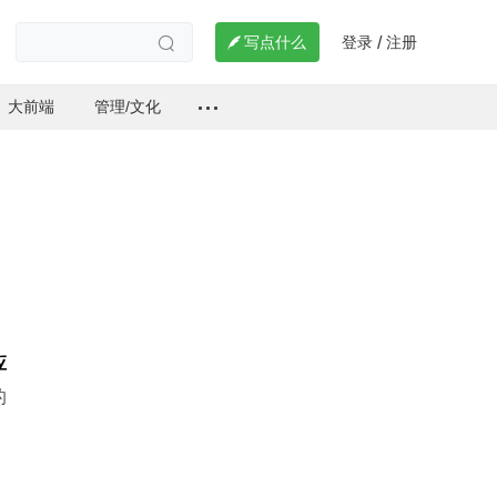
登录
注册

写点什么
/

大前端
管理/文化
应
的