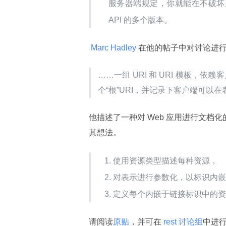
服务器端规定，你就能在不破坏
API 的多个版本。
 Marc Hadley 
在他的帖子中对讨论进
……一组 URI 和 URI 模板，依
个“根”URI，并记录下客户端可以
他描述了一种对 Web 应用进行文档
其想法。
使用资源类型描述每种资源，
对表示进行参数化，以标识内
定义每个内嵌于链接标识中的
请阅读
原贴
，并可在
 rest 讨论组
中进