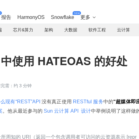
t
new
报告
HarmonyOS
Snowflake
更多

端
芯片&算力
架构
大数据
软件工程
云计算
PI 中使用 HATEOAS 的好处
完需：约 3 分钟
么现有“REST”API 
没有真正使用
 RESTful 服务
中的
“超媒体即
案
。他从最近参与的
 Sun 云计算 API 
设计
中举例说明了这样做
众所周知的 URI（返回一个包含调用者可访问的云资源表示 [repr