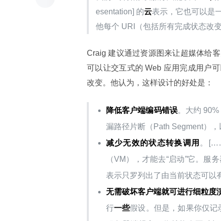
esentation] 的
云
表示，它也可以是一
他每个 URI（包括所有完成状态改变
Craig 建议通过资源图来让超媒
可以让交互式的 Web 应用完成用
改变。他认为，这样设计的好处是：
降低客户端编码错误
。大约 90
漏路径片断（Path Segmen
减少无效的状态转换调用
。[…
（VM），才能去“启动”它。服务器
表示只罗列出了由当前状态可以有
无需破坏客户端就可进行细粒度
行
一些
假设。但是，如果你仅记