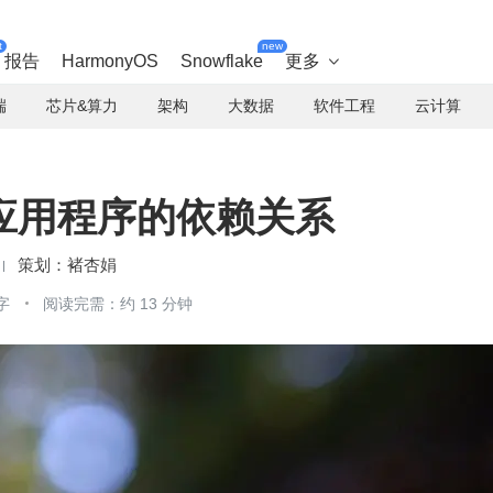
t
new
报告
HarmonyOS
Snowflake
更多

端
芯片&算力
架构
大数据
软件工程
云计算
应用程序的依赖关系
褚杏娟
字
阅读完需：约 13 分钟