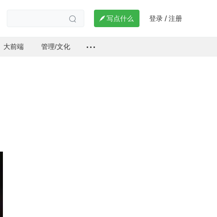
登录
注册

写点什么
/

大前端
管理/文化