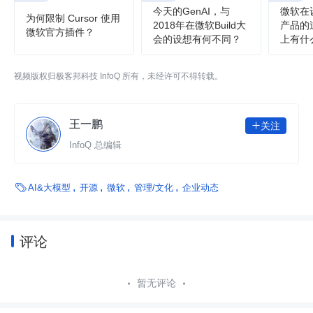
今天的GenAI，与
微软在
为何限制 Cursor 使用
2018年在微软Build大
产品的
微软官方插件？
会的设想有何不同？
上有什
视频版权归极客邦科技 InfoQ 所有，未经许可不得转载。
王一鹏
关注

InfoQ 总编辑

AI&大模型
开源
微软
管理/文化
企业动态
评论
暂无评论