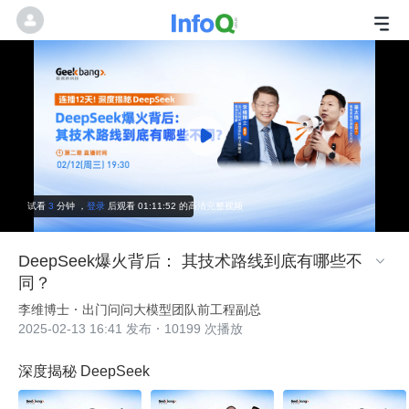
试看
3
分钟
，
登录
后观看 01:11:52 的高清完整视频
DeepSeek爆火背后： 其技术路线到底有哪些不

同？
李维博士
出门问问大模型团队前工程副总
2025-02-13 16:41 发布
10199 次播放
深度揭秘 DeepSeek