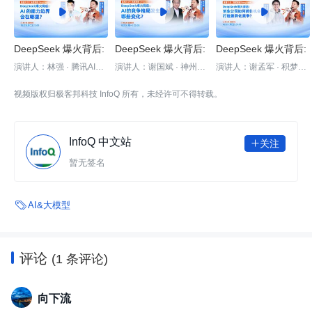



DeepSeek 爆火背后:
DeepSeek 爆火背后:
DeepSeek 爆火背后:
AI 的能力边界会在哪
AI 的竞争格局发生了
创业公司如何抓住机
演讲人：林强 · 腾讯AI代
演讲人：谢国斌 · 神州数
演讲人：谢孟军 · 积梦智
码助手首席架构师
码集团首席AI专家
能CEO&TGO鲲鹏会荣誉
里?
哪些变化?
会打造差异化竞争?
会长
视频版权归极客邦科技 InfoQ 所有，未经许可不得转载。
InfoQ 中文站
关注

暂无签名

AI&大模型
评论
(1 条评论)
向下流