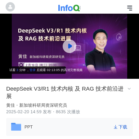
试看
3
分钟
，
登录
后观看 02:13:05 的高清完整视频
DeepSeek V3/R1 技术内核 及 RAG 技术前沿进

展
黄佳
新加坡科研局资深研究员
2025-02-20 14:59 发布
8635 次播放
PPT

下载