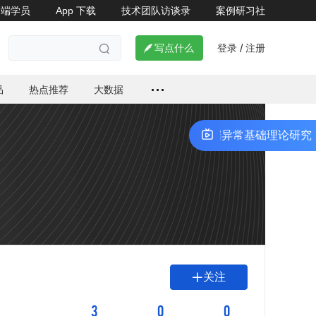
高端学员
App 下载
技术团队访谈录
案例研习社
登录
注册

写点什么
/

品
热点推荐
大数据
TDSQL前沿技术进展和趋势——数据异常基础理论研究
关注

3
0
0