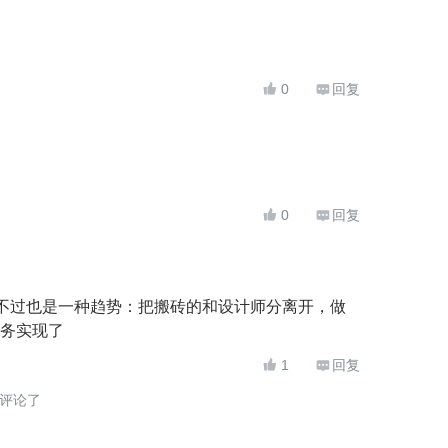
0
回复


0
回复


，不过也是一种趋势：把搬砖的和设计师分离开，做
务实现了
1
回复


评论了