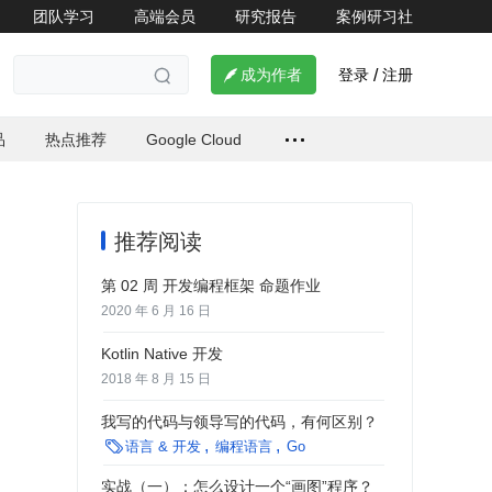
团队学习
高端会员
研究报告
案例研习社
登录
注册

成为作者
/

品
热点推荐
Google Cloud
推荐阅读
第 02 周 开发编程框架 命题作业
2020 年 6 月 16 日
Kotlin Native 开发
2018 年 8 月 15 日
我写的代码与领导写的代码，有何区别？

语言 & 开发
编程语言
Go
实战（一）：怎么设计一个“画图”程序？