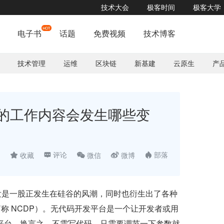
技术大会
极客时间
极客大学
电子书
话题
免费视频
技术博客
技术管理
运维
区块链
新基建
云原生
产
的工作内容会发生哪些变

评论


部落
收藏

微信
微博

e）开发是一股正发生在硅谷的风潮，同时也衍生出了各种
tform，简称 NCDP）。无代码开发平台是一个让开发者或用
平台。换言之，不需写代码，只需要调节一下参数就