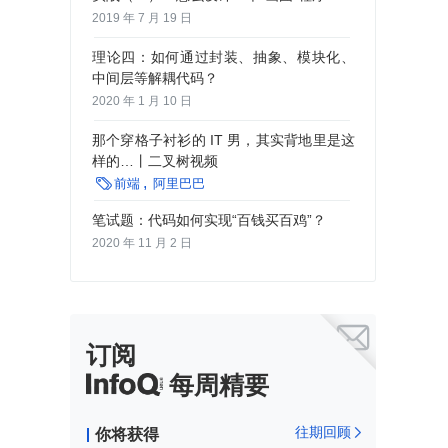
2019 年 7 月 19 日
理论四：如何通过封装、抽象、模块化、
中间层等解耦代码？
2020 年 1 月 10 日
那个穿格子衬衫的 IT 男，其实背地里是这
样的…丨二叉树视频

前端
阿里巴巴
笔试题：代码如何实现“百钱买百鸡”？
2020 年 11 月 2 日

订阅
每周精要
往期回顾
你将获得
