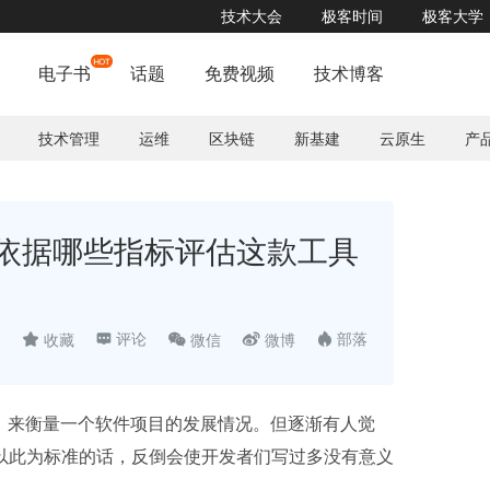
技术大会
极客时间
极客大学
电子书
话题
免费视频
技术博客
技术管理
运维
区块链
新基建
云原生
产
依据哪些指标评估这款工具

评论


部落
收藏

微信
微博

代码行数）来衡量一个软件项目的发展情况。但逐渐有人觉
以此为标准的话，反倒会使开发者们写过多没有意义