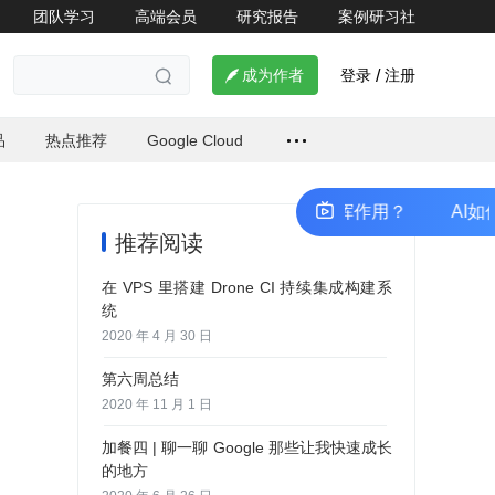
团队学习
高端会员
研究报告
案例研习社
登录
注册

成为作者
/

品
热点推荐
Google Cloud
AI如何在普惠金融的探索中发挥作用？
AI如何
推荐阅读
在 VPS 里搭建 Drone CI 持续集成构建系
统
2020 年 4 月 30 日
第六周总结
2020 年 11 月 1 日
加餐四 | 聊一聊 Google 那些让我快速成长
的地方