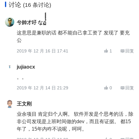
讨论
(16 条讨论)
兮帥才吇 なฏ๎๎๎๎๎
这意思是兼职的话 都不能自己拿工资了 发现了 要充
公
2019 年 12 月 16 日 17:41
1
回复


jujiaocx
。。
2019 年 12 月 14 日 21:29
0
回复


王文刚
业余项目 肯定归个人啊。 软件开发是个思考的活，除
非公司发现是上班时间做的dev，而且有证据。 都15
年了，15年内咋不说呢，呵呵。