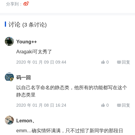

分享到：
讨论
(3 条讨论)
Young++
Aragaki可太秀了
2020 年 01 月 09 日 09:44
0
回复


码一回
以自己名字命名的静态类，他所有的功能都写在这个
静态类里
2020 年 01 月 08 日 16:24
0
回复


Lemon、
emm…确实情怀满满，只不过招了新同学的那段日