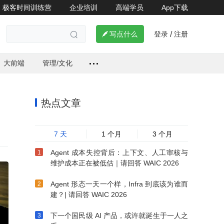
极客时间训练营
企业培训
高端学员
App下载
登录
注册


写点什么
/

大前端
管理/文化
热点文章
7 天
1 个月
3 个月
Agent 成本失控背后：上下文、人工审核与
维护成本正在被低估｜请回答 WAIC 2026
Agent 形态一天一个样，Infra 到底该为谁而
建？| 请回答 WAIC 2026
下一个国民级 AI 产品，或许就诞生于一人之