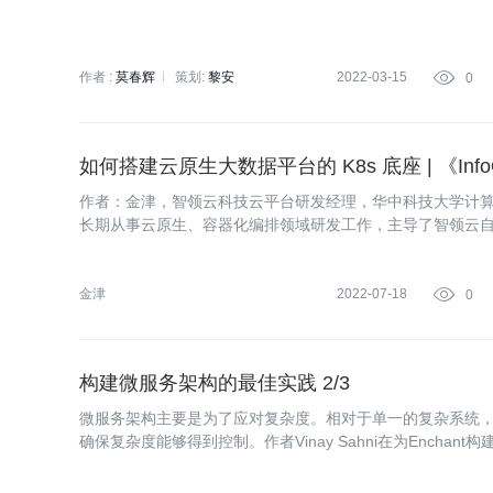
作者 :
莫春辉
策划:
黎安
2022-03-15

0
如何搭建云原生大数据平台的 K8s 底座 | 《Inf
作者：金津，智领云科技云平台研发经理，华中科技大学计算
长期从事云原生、容器化编排领域研发工作，主导了智领云自
发，并在多个大规模项目中成功实施落地，在大规模容器化
金津
2022-07-18

0
构建微服务架构的最佳实践 2/3
微服务架构主要是为了应对复杂度。相对于单一的复杂系统
确保复杂度能够得到控制。作者Vinay Sahni在为Ench
这一系列文章的第二篇，将介绍服务的交互。