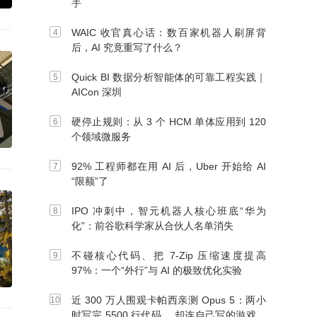
手
WAIC 收官真心话：数百家机器人刷屏背
后，AI 究竟重写了什么？
Quick BI 数据分析智能体的可靠工程实践｜
AICon 深圳
硬停止规则：从 3 个 HCM 单体应用到 120
个领域微服务
92% 工程师都在用 AI 后，Uber 开始给 AI
“限额”了
IPO 冲刺中，智元机器人核心班底“华为
化”：前谷歌科学家从合伙人名单消失
不碰核心代码、把 7-Zip 压缩速度提高
97%：一个“外行”与 AI 的极致优化实验
近 300 万人围观卡帕西亲测 Opus 5：两小
时写完 5500 行代码， 却连自己写的游戏都