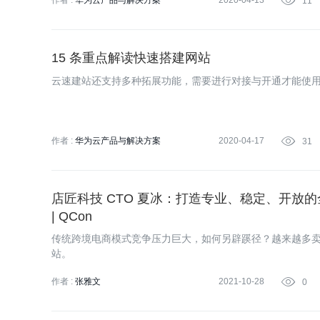
作者 :
华为云产品与解决方案
2020-04-13

11
15 条重点解读快速搭建网站
云速建站还支持多种拓展功能，需要进行对接与开通才能使
作者 :
华为云产品与解决方案
2020-04-17

31
店匠科技 CTO 夏冰：打造专业、稳定、开放
| QCon
传统跨境电商模式竞争压力巨大，如何另辟蹊径？越来越多
站。
作者 :
张雅文
2021-10-28

0