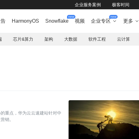
企业服务案例
极客时间
new
new
报告
HarmonyOS
Snowflake
视频
企业专区
更多

端
芯片&算力
架构
大数据
软件工程
云计算
心的重点，华为云云速建站针对中
及营销。