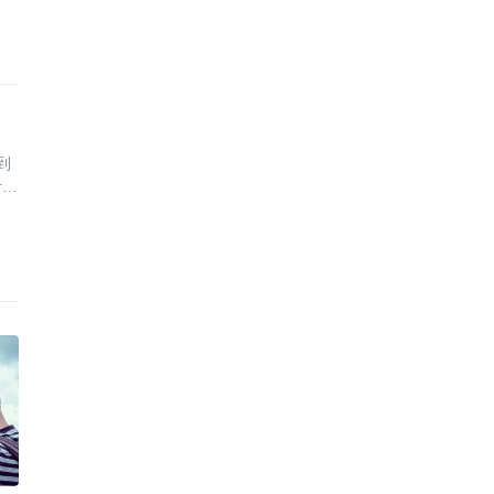
到
计、
势。