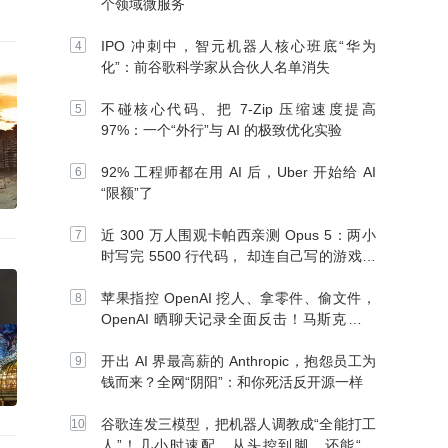
个领域微服务
IPO 冲刺中，智元机器人核心班底“华为
化”：前谷歌科学家从合伙人名单消失
不碰核心代码、把 7-Zip 压缩速度提高
97%：一个“外行”与 AI 的极致优化实验
92% 工程师都在用 AI 后，Uber 开始给 AI
“限额”了
近 300 万人围观卡帕西亲测 Opus 5：两小
时写完 5500 行代码， 却连自己写的游戏都
玩不了
苹果指控 OpenAI 挖人、拿零件、偷文件，
OpenAI 晒聊天记录全面反击！马斯克：别
信 OpenAI
开出 AI 界最高薪的 Anthropic，抱怨员工为
钱而来？全网“阴阳”：和你死活反开源一样
谷歌连发三模型，把机器人调教成“全能打工
人”！几小时速配、从头控到脚，还能“组