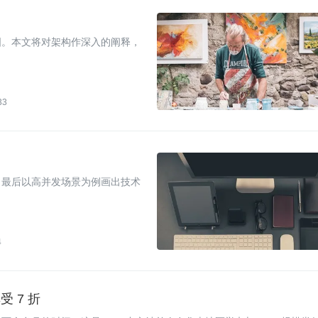
图。本文将对架构作深入的阐释，
33
？
、最后以高并发场景为例画出技术
4
受 7 折