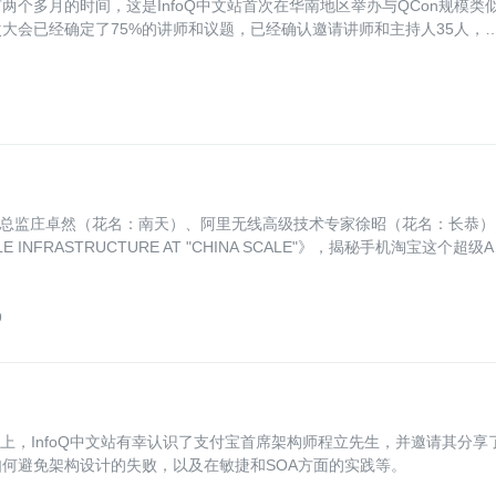
会还有两个多月的时间，这是InfoQ中文站首次在华南地区举办与QCon规模类
大会已经确定了75%的讲师和议题，已经确认邀请讲师和主持人35人，
次峰会的讲师阵容，毫不为过。
技术总监庄卓然（花名：南天）、阿里无线高级技术专家徐昭（花名：长恭）
INFRASTRUCTURE AT "CHINA SCALE"》，揭秘手机淘宝这个超级A
领域的技术发展。
9
会上，InfoQ中文站有幸认识了支付宝首席架构师程立先生，并邀请其分享
何避免架构设计的失败，以及在敏捷和SOA方面的实践等。