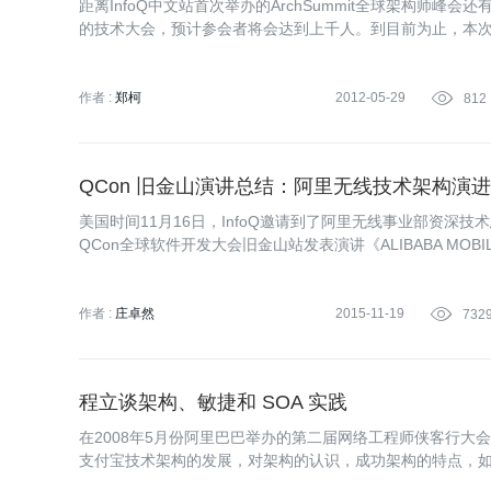
距离InfoQ中文站首次举办的ArchSummit全球架构师峰
的技术大会，预计参会者将会达到上千人。到目前为止，本次
自国内外知名公司将近30家。如果用“全明星阵容”来形容本
作者 :
郑柯
2012-05-29

812
QCon 旧金山演讲总结：阿里无线技术架构演进
美国时间11月16日，InfoQ邀请到了阿里无线事业部资深
QCon全球软件开发大会旧金山站发表演讲《ALIBABA MOBILE 
的技术架构演进，向世界的技术同行分享中国互联网在无线
作者 :
庄卓然
2015-11-19

732
程立谈架构、敏捷和 SOA 实践
在2008年5月份阿里巴巴举办的第二届网络工程师侠客行大
支付宝技术架构的发展，对架构的认识，成功架构的特点，如