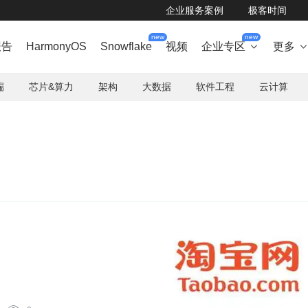
企业服务案例
极客时间
new
new
报告
HarmonyOS
Snowflake
视频
企业专区
更多

端
芯片&算力
架构
大数据
软件工程
云计算