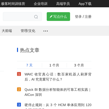
极客时间训练营
企业培训
高端学员
App下载
登录
注册


写点什么
/

大前端
管理/文化
热点文章
7 天
1 个月
3 个月
WAIC 收官真心话：数百家机器人刷屏背
后，AI 究竟重写了什么？
Quick BI 数据分析智能体的可靠工程实践｜
AICon 深圳
硬停止规则：从 3 个 HCM 单体应用到 120