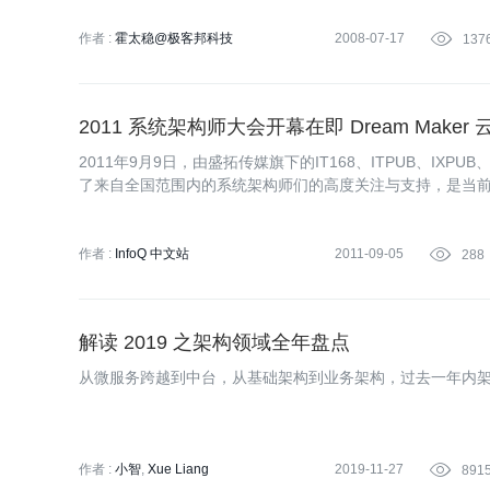
作者 :
霍太稳@极客邦科技
2008-07-17

137
2011 系统架构师大会开幕在即 Dream
2011年9月9日，由盛拓传媒旗下的IT168、ITPUB、IX
了来自全国范围内的系统架构师们的高度关注与支持，是当
技术交流，来自百度、淘宝、新浪、搜狐、盛大、惠普、西门
作者 :
InfoQ 中文站
2011-09-05

288
解读 2019 之架构领域全年盘点
从微服务跨越到中台，从基础架构到业务架构，过去一年内
作者 :
小智
Xue Liang
2019-11-27

891