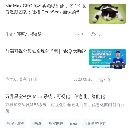
MiniMax CEO 称不再领取薪酬，将 4% 股
份激励团队；吐槽 DeepSeek 面试的华为
天才少年回应被控诈骗；宇树机器人给猪
做手术登上 Nature｜AI 周报
作者 :
傅宇琪
褚杏娟
07-13

0
前端可视化领域修炼全指南 | InfoQ 大咖说
演讲人:
吴亮（月影）
2020-05-25

0
万界星空科技 MES 系统：可视化、信息化、智能化
万界星空科技MES系统：可视化引领透明制造，信息化赋能智能决
策
数字化转型
可视化
智能制造
mes
万界星空科技