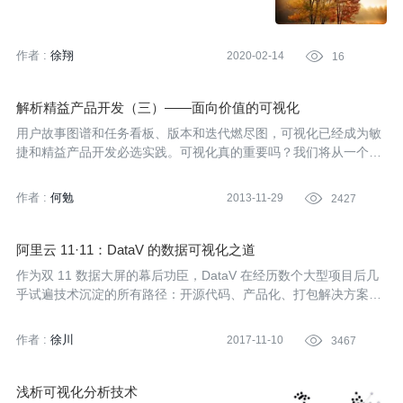
作者 :
徐翔
2020-02-14

16
解析精益产品开发（三）——面向价值的可视化
用户故事图谱和任务看板、版本和迭代燃尽图，可视化已经成为敏
捷和精益产品开发必选实践。可视化真的重要吗？我们将从一个真
实团队的实践开始，探讨可视化的作用，以及如何让可视化发挥效
用。
作者 :
何勉
2013-11-29

2427
阿里云 11·11：DataV 的数据可视化之道
作为双 11 数据大屏的幕后功臣，DataV 在经历数个大型项目后几
乎试遍技术沉淀的所有路径：开源代码、产品化、打包解决方案、
平台化……应用场景也从双 11 电商作战，扩展到智慧城市、智慧
交通等诸多领域。他们一路走来的历程和思索，值得后来者借鉴参
作者 :
徐川
2017-11-10

3467
考。
浅析可视化分析技术