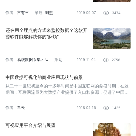
作者 :
言有三
策划:
刘燕
2019-09-07

3474
还在用全埋点的方式来监控数据？这款开
源软件能够解决你的“麻烦”
作者 :
易观数据采集团队
策划:
2019-11-04

2756
佘磊
中国数据可视化的商业应用现状与前景
从二十一世纪初至今的十多年时间是中国互联网的鼎盛时期，在这
期间，互联网流量为大数据产业提供了入口和资源，促进了中国大
数据产业的崛起。
作者 :
覃云
2018-04-16

1435
可视应用平台介绍与展望