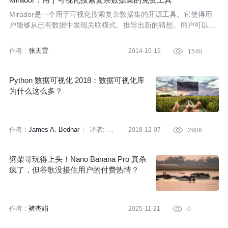
Mirador是一个用于可视化搜索复杂数据集的开源工具。它使得用
户能够从已有数据中发现关联模式、推导出新的猜想。用户可以通
过Github来下载Windows版本和OS X版本。
作者 :
张天雷
2014-10-19

1540
Python 数据可视化 2018：数据可视化库
为什么这么多？
作者 :
James A. Bednar
译者:
2018-12-07

2906
谢丽
劈柴哥玩得上头！Nano Banana Pro 真杀
疯了，但谷歌没接住用户的付费热情？
作者 :
褚杏娟
2025-11-21

0