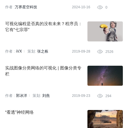
作者 :
万界星空科技
2024-10-16

0
可视化编程是否真的没有未来？程序员：
它有“七宗罪”
作者 :
iVX
策划:
张之栋
2019-09-28

2526
实战图像分类网络的可视化 | 图像分类专
栏
作者 :
郭冰洋
策划:
刘燕
2019-09-23

294
“看透”神经网络