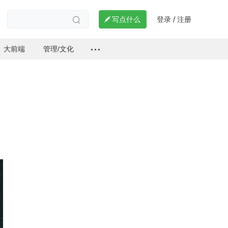
登录
注册

写点什么
/

大前端
管理/文化