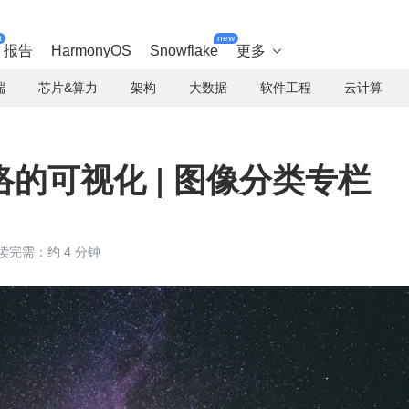
t
new
报告
HarmonyOS
Snowflake
更多

端
芯片&算力
架构
大数据
软件工程
云计算
的可视化 | 图像分类专栏
读完需：约 4 分钟