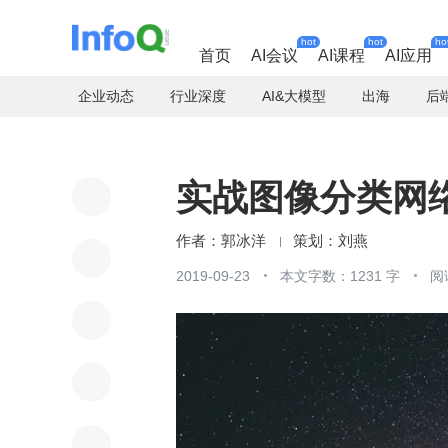
hot
hot
ho
首页
AI会议
AI课程
AI应用
企业动态
行业深度
AI&大模型
出海
后
实战图像分类网络
郭冰洋
刘燕
2019-09-23
本文字数：1231 字
阅