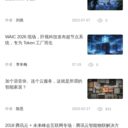
作者 :
刘燕
2022-07-07

0
WAIC 2026 现场，阡视科技发布超节点系
统，专为 Token 工厂而生
作者 :
李冬梅
07-19

0
加个语音块、连个云服务，这就是所谓的
智能家居？
作者 :
陈思
2020-02-27

831
2018 腾讯云 + 未来峰会互联网专场：腾讯云智能物联解决方