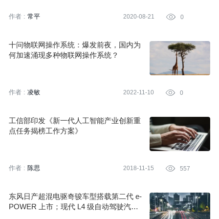
作者 :
常平
2020-08-21

0
十问物联网操作系统：爆发前夜，国内为
何加速涌现多种物联网操作系统？
作者 :
凌敏
2022-11-10

0
工信部印发《新一代人工智能产业创新重
点任务揭榜工作方案》
作者 :
陈思
2018-11-15

557
东风日产超混电驱奇骏车型搭载第二代 e-
POWER 上市；现代 L4 级自动驾驶汽车
在上海获牌；亚迪 e 平台 3.0 颠覆下一代