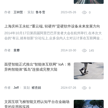
智能电动车认知 | 汽车技术新闻速览（5.1
9-5.26）
作者 :
王钟慧
策划:
鲁冬雪
2023-05-26

0
上海庆科王永虹:“重云端, 轻硬件”是硬软件设备未来发展方向
2014年10月17日第四届阿里巴巴开发者大会在杭州举行,在本次大
会的“有云,就有创新”分论坛上,众多业内人士对云计算在互联网金
融、云端视频服务、移动互联新媒体、智能硬件研发等多个方面的
作用发表了看法。对于今年互联网业内最受关注的“智能硬件”,上海
作者 :
黄攀
2014-10-30

145
庆科王永虹作出了比较独到的分析,引发热议。
面壁智能正式推出“智能体互联网” IoA：将
异构智能体“孤岛”连接成完整大陆
作者 :
Jeff
策划:
褚杏娟
2024-07-26

0
文因互联飞梭智能文档认知平台在金融场
景的应用和实践