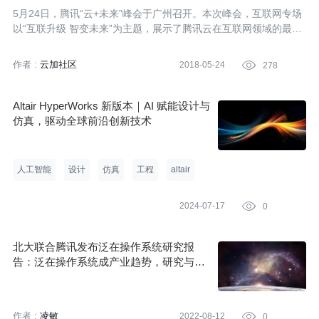
案亮相
5月24日，腾讯“云+未来”峰会于广州召开。本次峰会，互联网专场
以“互联升级 智变未来”为主题，展示了腾讯云在互联网领域的最新
进展和最新行业解决方案。大会上，腾讯云互联网行业产品总监陈
亮正式发布腾讯云智能物联解决方案。通过云计算、大数据、人工
作者 :
云加社区
2018-05-24

278
智能、物联网以及腾讯生态能力的深度整合，用科技赋能智能商
业、智能酒店、智能旅游、智能公园等多个行业，助力构建万物互
联的智能生活。
Altair HyperWorks 新版本｜AI 赋能设计与
仿真，驱动全球前沿创新技术
人工智能
设计
仿真
工程
altair
2024-07-17

0
北大联合腾讯发布泛在操作系统研究报
告：泛在操作系统成产业趋势，研究与实
践进入加速期
作者 :
凌敏
2022-08-12

0