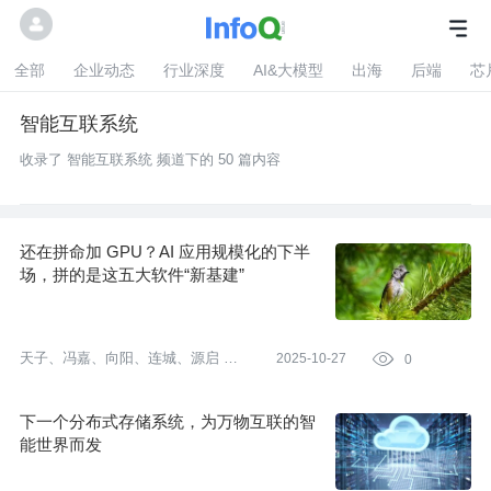
全部
企业动态
行业深度
AI&大模型
出海
后端
芯
智能互联系统
收录了 智能互联系统 频道下的 50 篇内容
还在拼命加 GPU？AI 应用规模化的下半
场，拼的是这五大软件“新基建”
天子、冯嘉、向阳、连城、源启
策
2025-10-27

0
划:
Tina
下一个分布式存储系统，为万物互联的智
能世界而发