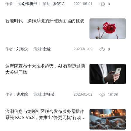
作者 :
InfoQ编辑部
策划:
张俊宝
2021-06-01

0
智能时代，操作系统的升维所面临的挑战
作者 :
刘寿永
策划:
叙缘
2023-01-09

0
达摩院宣布十大技术趋势，AI 有望迈过两
大关键门槛
作者 :
达摩院
策划:
赵钰莹
2020-01-02

16126
浪潮信息与龙蜥社区联合发布服务器操作
系统 KOS V5.8，并推出“停更无忧”行动计
划