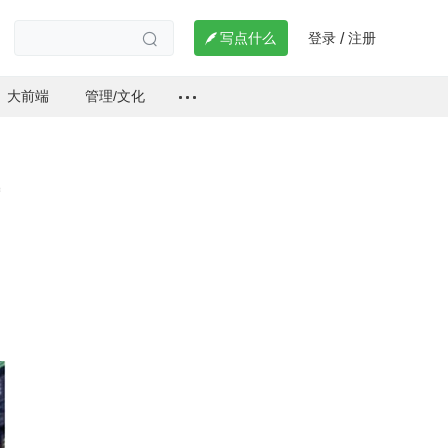
登录
注册

写点什么
/

大前端
管理/文化