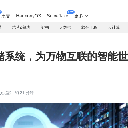
t
new
报告
HarmonyOS
Snowflake
更多

端
芯片&算力
架构
大数据
软件工程
云计算
储系统，为万物互联的智能世
读完需：约 21 分钟