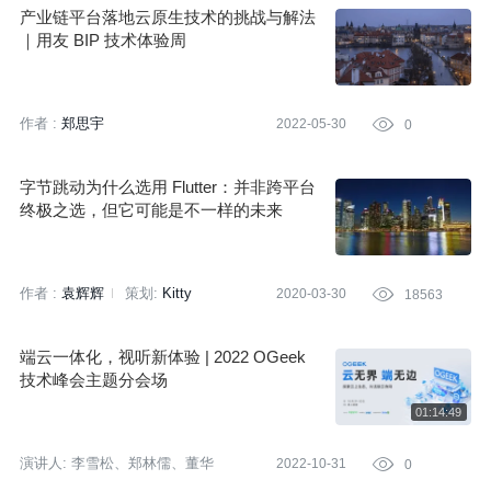
产业链平台落地云原生技术的挑战与解法
｜用友 BIP 技术体验周
作者 :
郑思宇
2022-05-30

0
字节跳动为什么选用 Flutter：并非跨平台
终极之选，但它可能是不一样的未来
作者 :
袁辉辉
策划:
Kitty
2020-03-30

18563
端云一体化，视听新体验 | 2022 OGeek
技术峰会主题分会场
演讲人:
李雪松、郑林儒、董华
2022-10-31

0