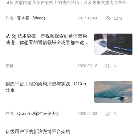
al.ly 发展的这几年在架构上的迭代经历，以及未来支撑庞大业务背
后的数据平台架构该如何搭建等思路。
作者 :
张木喜（Wood）
2017-12-04

1273
从 5g 技术突破、音视频探索到通信架构
演进，你想看的通信领域全场景都在这里
了！
安畅
2020-09-18

0
蚂蚁平台工程的架构演进与实践 | QCon
北京
作者 :
QCon全球软件开发大会
2025-04-03

0
亿级用户下的新浪微博平台架构