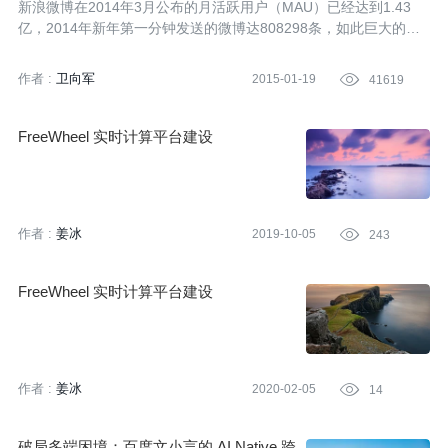
新浪微博在2014年3月公布的月活跃用户（MAU）已经达到1.43
亿，2014年新年第一分钟发送的微博达808298条，如此巨大的用
户规模和业务量，是什么样的后台系统在支撑呢？
作者 :
卫向军
2015-01-19

41619
FreeWheel 实时计算平台建设
作者 :
姜冰
2019-10-05

243
FreeWheel 实时计算平台建设
作者 :
姜冰
2020-02-05

14
破局多端困境：百度文小言的 AI Native 跨