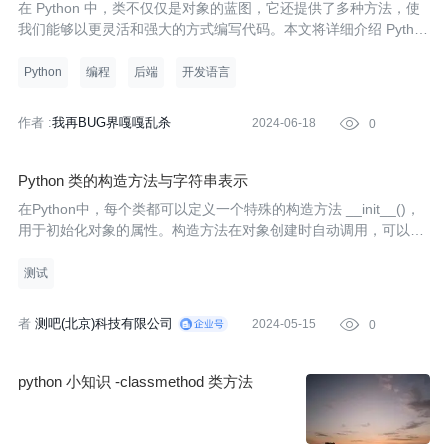
在 Python 中，类不仅仅是对象的蓝图，它还提供了多种方法，使
我们能够以更灵活和强大的方式编写代码。本文将详细介绍 Python
类中的各种方法，包括实例方法、类方法、静态方法、特殊方法
等，并通过示例展示它们的用法和区别。
Python
编程
后端
开发语言
作者 :
我再BUG界嘎嘎乱杀
2024-06-18

0
Python 类的构造方法与字符串表示
在Python中，每个类都可以定义一个特殊的构造方法 __init__()，
用于初始化对象的属性。构造方法在对象创建时自动调用，可以接
受参数来初始化对象的属性。
测试
作
者
测吧(北京)科技有限公司
2024-05-15

0
:
python 小知识 -classmethod 类方法