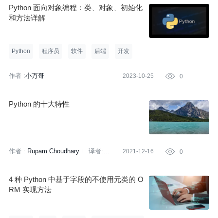
Python 面向对象编程：类、对象、初始化
和方法详解
Python
程序员
软件
后端
开发
作者 :
小万哥
2023-10-25

0
Python 的十大特性
作者 :
Rupam Choudhary
译者:
2021-12-16

0
Sambodhi
策划:
闫园园
4 种 Python 中基于字段的不使用元类的 O
RM 实现方法