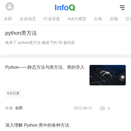
全部
企业动态
行业深度
AI&大模型
出海
后端
芯
python类方法
收录了 python类方法 频道下的 50 篇内容
Python——静态方法与类方法、类的导入
9月日更
作者 :
在即
2021-09-17

0
深入理解 Python 类中的各种方法