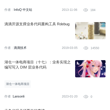
QClub只关注一个主题，邀请国内外在该主题领域有研究的技术专
家分享其经验，但QClub更注重讨论，因为它认为讨论才是真理，
作者 :
InfoQ 中文站
2013-11-06

184
从讨论中才能激发参与者的智慧和火花。我们的口号是"影响有影响
力的人"！
滴滴开源支撑业务代码重构工具 Rdebug
作者 :
滴滴技术
2019-03-05

14550
湖仓一体电商项目（十七）：业务实现之
编写写入 DIM 层业务代码
湖仓一体电商项目
作者 :
Lansonli
2023-01-20

0