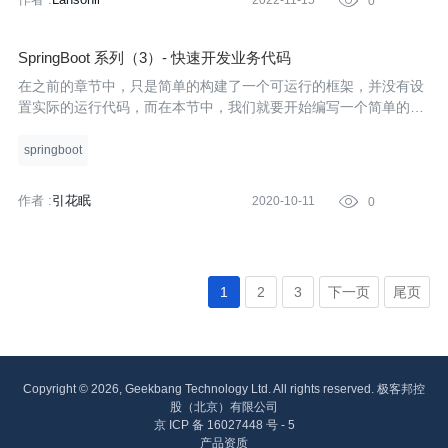
2022-11-15

0
SpringBoot 系列（3）- 快速开发业务代码
在之前的章节中，只是简单的构建了一个可运行的框架，并没有设
置实际的运行代码，而在本节中，我们就要开始编写一个简单的业
务系统，包括页面展示，数据持久化等。
springboot
作者 :
引花眠
2020-10-11

0
1
2
3
下一页
尾页
Copyright © 2026, Geekbang Technology Ltd. All rights reserved. 极客邦控
股（北京）有限公司
京 ICP 备 16027448 号 - 5
产品资质