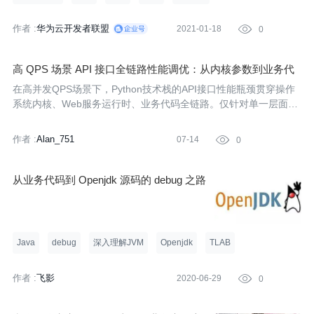
作者 :
华为云开发者联盟
2021-01-18

0
高 QPS 场景 API 接口全链路性能调优：从内核参数到业务代
码的三大核心方向
在高并发QPS场景下，Python技术栈的API接口性能瓶颈贯穿操作
系统内核、Web服务运行时、业务代码全链路。仅针对单一层面调
优难以突破系统吞吐上限，尤其Python受GIL限制，更需要从底层
资源、中间件架构到业务逻辑进行系统性优化。本文从三大核心维
作者 :
Alan_751
07-14

0
度拆解全链路
从业务代码到 Openjdk 源码的 debug 之路
Java
debug
深入理解JVM
Openjdk
TLAB
作者 :
飞影
2020-06-29

0