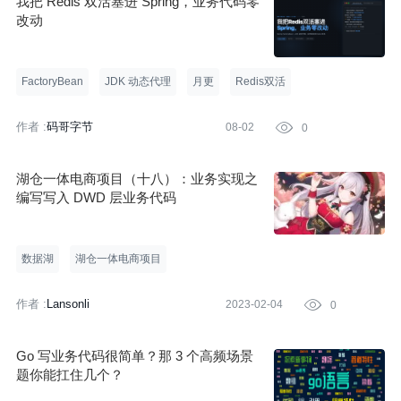
我把 Redis 双活塞进 Spring，业务代码零
改动
FactoryBean
JDK 动态代理
月更
Redis双活
作者 :
码哥字节
08-02

0
湖仓一体电商项目（十八）：业务实现之
编写写入 DWD 层业务代码
数据湖
湖仓一体电商项目
作者 :
Lansonli
2023-02-04

0
Go 写业务代码很简单？那 3 个高频场景
题你能扛住几个？