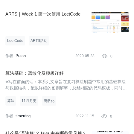
ARTS｜Week 1 第一次使用 LeetCode
LeetCode
ARTS活动
作者 :
Puran
2020-05-28

0
算法基础：离散化及模板详解
⭐写在前面的话：本系列文章旨在复习算法刷题中常用的基础算法
与数据结构，配以详细的图例解释，总结相应的代码模板，同时结
合例题以达到最佳的学习效果。本专栏面向算法零基础但有一定的
C++基础的学习者。若C++基础不牢固，可参考：10min快速回顾C
算法
11月月更
离散化
++语法，进
作者 :
timerring
2022-11-15

0
什么是“语法糖”？Java 中有哪些常见糖？