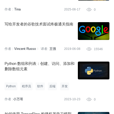
作者 :
Tina
2025-06-17

0
写给开发者的谷歌技术面试终极通关指南
作者 :
Vincent Russo
译者:
王强
2019-06-08

15546
Python 数组和列表：创建、访问、添加和
删除数组元素
Python
程序员
软件
后端
开发
作者 :
小万哥
2023-10-23

0
如何使用 TensorFlow 构建机器学习模型