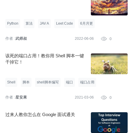
Python
算法
JAV A
Leet Code
6月月更
作者 :
武师叔
2022-06-06

0
该死的端口占用！教你用 Shell 脚本一键
干掉它！
Shell
脚本
shell脚本编写
端口
端口占用
作者 :
星安果
2021-03-06

0
过来人教你怎么在 Google 面试通关