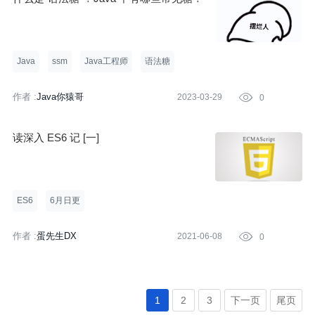
Java
ssm
Java工程师
语法糖
作者 :
Java你猿哥
2023-03-29

0
读深入 ES6 记 [一]
ES6
6月日更
作者 :
蛋先生DX
2021-06-08

0
1
2
3
下一页
尾页