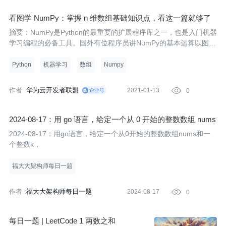
看图学 NumPy：掌握 n 维数组基础知识点，看这一篇就够了
摘要：NumPy是Python的最重要的扩展程序库之一，也是入门机器
学习编程的必备工具。国外有位程序员讲NumPy的基本运算以图解
的方式写下来，让学习过程变得轻松有趣。
Python
机器学习
数组
Numpy
作者 :
华为云开发者联盟
2021-01-13

0
2024-08-17：用 go 语言，给定一个从 0 开始的整数数组 nums
和一个整数 k， 每次操作可以删除数组中的最小元素。 你的目
2024-08-17：用go语言，给定一个从0开始的整数数组nums和一
标是通过这些操作，使得数组中的所有元素都大于或等于 k。
个整数k，
请计算出实现这个目
福大大架构师每日一题
作者 :
福大大架构师每日一题
2024-08-17

0
每日一题 | LeetCode 1 两数之和