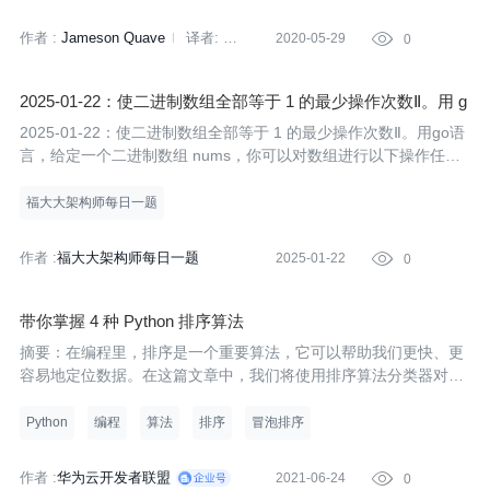
作者 :
Jameson Quave
译者:
2020-05-29

0
Sambodhi
策划:
赵钰莹
2025-01-22：使二进制数组全部等于 1 的最少操作次数Ⅱ。用 g
o 语言，给定一个二进制数组 nums，你可以对数组进行以下
2025-01-22：使二进制数组全部等于 1 的最少操作次数Ⅱ。用go语
操作任意次（包括 0 次）： 选择任何一个下标 i，并将从该下
言，给定一个二进制数组 nums，你可以对数组进行以下操作任意
标开始到数组末
次（包括0次）：
福大大架构师每日一题
作者 :
福大大架构师每日一题
2025-01-22

0
带你掌握 4 种 Python 排序算法
​​​​​​摘要：在编程里，排序是一个重要算法，它可以帮助我们更快、更
容易地定位数据。在这篇文章中，我们将使用排序算法分类器对我
们的数组进行排序，了解它们是如何工作的。
Python
编程
算法
排序
冒泡排序
作者 :
华为云开发者联盟
2021-06-24

0