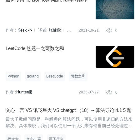
作者 :
Kesk -*-
译者:
张健欣
策
2021-10-21

0
划:
凌敏
LeetCode 热题一之两数之和
Python
golang
LeetCode
两数之和
作者 :
Hunter熊
2025-07-27

0
文心一言 VS 讯飞星火 VS chatgpt （18）-- 算法导论 4.1 5 题
最大子数组问题是一种经典的算法问题，可以使用非递归的方法来
解决。具体来说，我们可以使用一个队列来存储当前已经处理过的
最大子数组，并且维护一个变量 max_len 来记录当前最大子数组的
长度。同时，我们可以遍历整个数组，记录当前已经处理过的最大
福大大
文心一言
讯飞星火