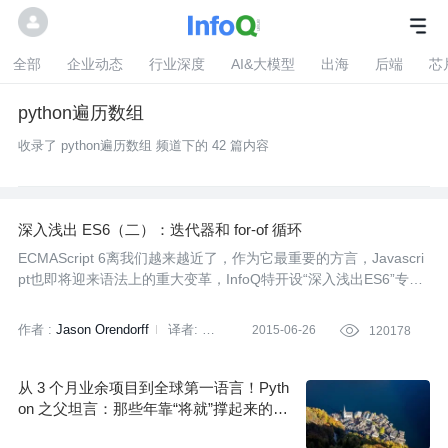
全部
企业动态
行业深度
AI&大模型
出海
后端
芯
python遍历数组
收录了 python遍历数组 频道下的 42 篇内容
深入浅出 ES6（二）：迭代器和 for-of 循环
ECMAScript 6离我们越来越近了，作为它最重要的方言，Javascri
pt也即将迎来语法上的重大变革，InfoQ特开设“深入浅出ES6”专
栏，来看一下ES6将给我们带来哪些新内容。本专栏文章来自Mozill
a Web开发者博客，由作者授权翻译并发布。
作者 :
Jason Orendorff
译者:
2015-06-26

120178
刘振涛
从 3 个月业余项目到全球第一语言！Pyth
on 之父坦言：那些年靠“将就”撑起来的代
码，如今都真香了