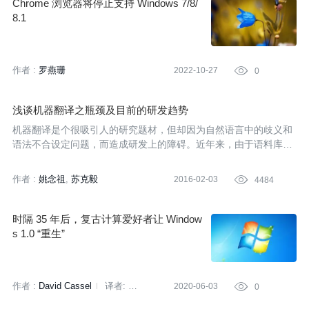
Chrome 浏览器将停止支持 Windows 7/8/
8.1
作者 :
罗燕珊
2022-10-27

0
浅谈机器翻译之瓶颈及目前的研发趋势
机器翻译是个很吸引人的研究题材，但却因为自然语言中的歧义和
语法不合设定问题，而造成研发上的障碍。近年来，由于语料库资
源的快速发展，可从双语语料库内自动抽取知识的参数式系统，逐
渐取代了传统的规则库系统，成为研发的主流。
作者 :
姚念祖
苏克毅
2016-02-03

4484
时隔 35 年后，复古计算爱好者让 Window
s 1.0 “重生”
作者 :
David Cassel
译者:
2020-06-03

0
Sambodhi
策划:
Tina