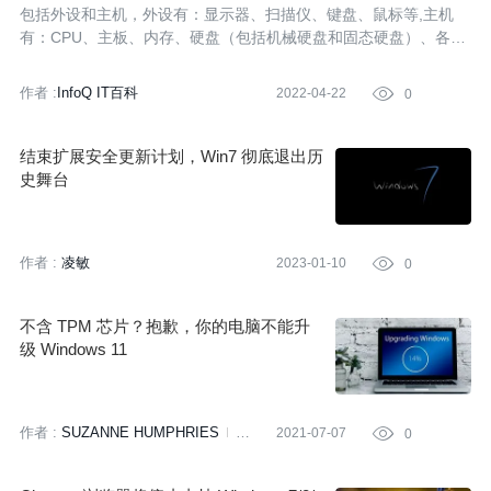
包括外设和主机，外设有：显示器、扫描仪、键盘、鼠标等,主机
有：CPU、主板、内存、硬盘（包括机械硬盘和固态硬盘）、各种
板卡（显卡、声卡、网卡等）、电源、机箱还有其它存储设备，比
如 U 盘、移动硬盘等
作者 :
InfoQ IT百科
2022-04-22

0
结束扩展安全更新计划，Win7 彻底退出历
史舞台
作者 :
凌敏
2023-01-10

0
不含 TPM 芯片？抱歉，你的电脑不能升
级 Windows 11
作者 :
SUZANNE HUMPHRIES
2021-07-07

0
译者:
王强
策划:
罗燕珊