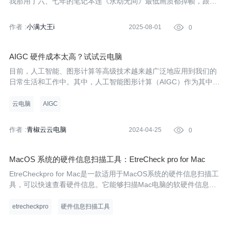
我那用了六、七年的笔记本连《永劫无间》最低画质都掉帧，跟朋
友开黑总被笑 “拖拉机队友”。想去网吧凑活，家附近的要么配置跟
不上，要么得穿半条街，晚上想打两局还得担心末班车 —— 正愁
作者 :
小满大王i
2025-08-01

0
呢，
AIGC 硬件成本太高？试试云电脑
目前，人工智能、图形计算等高级技术越来越广泛地应用到我们的
日常生活和工作中。其中，人工智能图形计算（AIGC）作为其中的
重要组成部分，在众多行业中的应用已经越来越普遍。
云电脑
AIGC
作者 :
青椒云云电脑
2024-04-25

0
MacOS 系统的硬件信息扫描工具：EtreCheck pro for Mac
EtreCheckpro for Mac是一款适用于MacOS系统的硬件信息扫描工
具，可以快速查看硬件信息。它能够扫描Mac电脑的软硬件信息，
包括各个硬件的型号、硬盘分区、USB接口信息等，并生成详细的
报告，同时以红色和绿色显著标识出重要信息，让用户更清晰地了
etrecheckpro
硬件信息扫描工具
解电脑的硬