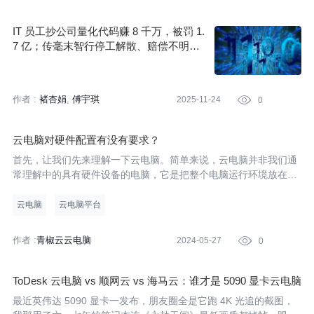
IT 员工抄公司量化代码赚 8 千万，被罚 1.
7 亿；传毫末智行停工解散、赔偿不明；
实习生抽中显卡被公司要求上交？回应来
了 | AI 周报
作者 :
褚杏娟
傅宇琪
2025-11-24

0
云电脑对硬件配置有没有要求？
首先，让我们先来理解一下云电脑。简单来说，云电脑并非我们通
常理解中的具有硬件设备的电脑，它是把整个电脑运行环境放在了
云端，用户通过互联网就可以连接使用。
云电脑
云电脑平台
作者 :
青椒云云电脑
2024-05-27

0
ToDesk 云电脑 vs 顺网云 vs 海马云：谁才是 5090 显卡云电脑
的真王者？
最近英伟达 5090 显卡一发布，朋友圈全是它跑 4K 光追的截图，