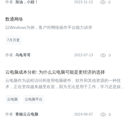
作者 :
加油，小妞！
2023-11-13

0
数通网络
以Windows为例，客户对网络操作平台能力诉求
7月月更
作者 :
乌龟哥哥
2022-07-13

0
云电脑成本分析: 为什么云电脑可能是更经济的选择
云电脑作为远程访问和使用电脑硬件、软件和其他资源的一种技
术，正在变得越来越受欢迎，因为无论是用于工作，学习还是娱
乐，我们都离不开电脑。但是，电脑的购买、维护和升级都需要一
笔不小的费用。相比之下，云电脑可能会是一个更经济的选择。那
云电脑
云电脑平台
么，让我们一
作者 :
青椒云云电脑
2024-06-07

0