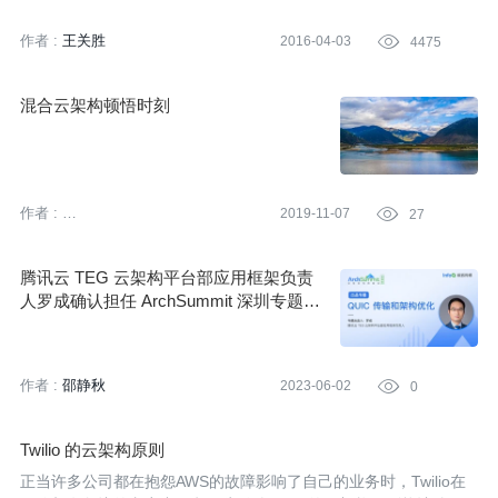
混合云架构实践。本文是该系列的第一篇，主要讲解了在新浪微博
业务背景下DCP的核心设计思想和三大层（主机层、调度层、业务
作者 :
王关胜
2016-04-03

4475
编排层）的架构。
混合云架构顿悟时刻
作者 :
2019-11-07

27
亚马逊云科技 (Amazon Web
Services）
腾讯云 TEG 云架构平台部应用框架负责
人罗成确认担任 ArchSummit 深圳专题出
品人
作者 :
邵静秋
2023-06-02

0
Twilio 的云架构原则
正当许多公司都在抱怨AWS的故障影响了自己的业务时，Twilio在