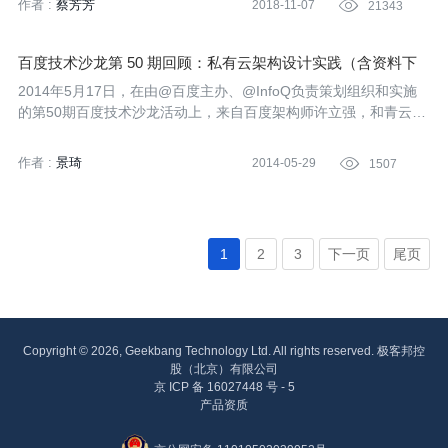
作者 :
蔡芳芳
2018-11-07

21343
百度技术沙龙第 50 期回顾：私有云架构设计实践（含资料下
载）
2014年5月17日，在由@百度主办、@InfoQ负责策划组织和实施
的第50期百度技术沙龙活动上，来自百度架构师许立强，和青云联
合创始人研发副总甘泉，各自分享了其在私有云、公有云架构方面
的实战经验。
作者 :
景琦
2014-05-29

1507
1
2
3
下一页
尾页
Copyright © 2026, Geekbang Technology Ltd. All rights reserved. 极客邦控
股（北京）有限公司
京 ICP 备 16027448 号 - 5
产品资质