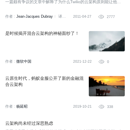
一篇颇有争议的文章中解释了为什么Twilio的云架构原则能让他们
免受AWS问题的影响，或者是仅受到轻微的影响。
作者 :
Jean-Jacques Dubray
译
2011-04-27

2777
者:
丁雪丰
是时候揭开混合云架构的神秘面纱了！
作者 :
微软中国
2021-12-22

0
云原生时代，蚂蚁金服公开了新的金融混
合云架构
作者 :
杨延昭
2019-10-21

338
云架构尚未经过深思熟虑