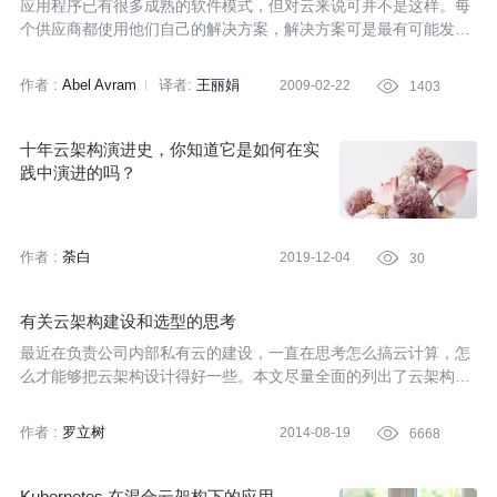
应用程序已有很多成熟的软件模式，但对云来说可并不是这样。每
个供应商都使用他们自己的解决方案，解决方案可是最有可能发生
变化、改进的东西。虽然云计算还没成熟到能促成一组明确模式出
现的地步，但现在已经有了第一个范例。
作者 :
Abel Avram
译者:
王丽娟
2009-02-22

1403
十年云架构演进史，你知道它是如何在实
践中演进的吗？
作者 :
荼白
2019-12-04

30
有关云架构建设和选型的思考
最近在负责公司内部私有云的建设，一直在思考怎么搞云计算，怎
么才能够把云架构设计得好一些。本文尽量全面的列出了云架构建
设和选型的考量因素。
作者 :
罗立树
2014-08-19

6668
Kubernetes 在混合云架构下的应用