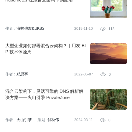
作者 :
海豹他趣&UK8S
2019-11-10

118
大型企业如何部署混合云架构？｜用友 BI
P 技术体验周
作者 :
郑思宇
2022-06-07

0
混合云架构下，灵活可靠的 DNS 解析解
决方案——火山引擎 PrivateZone
作者 :
火山引擎
策划:
付秋伟
2024-03-11

0