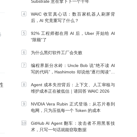
Substrate 意在拿下下一个十年
WAIC 收官真心话：数百家机器人刷屏背
后，AI 究竟重写了什么？
92% 工程师都在用 AI 后，Uber 开始给 AI
必
“限额”了
为什么黑灯软件工厂会失败
编程界新分水岭：Uncle Bob 说“绝不读 AI
写的代码”，Hashimoto 却说他“逐行阅读”，
你站谁？
胜
Agent 成本失控背后：上下文、人工审核与
维护成本正在被低估｜请回答 WAIC 2026
NVIDIA Vera Rubin 正式登场：从芯片卷到
电网，只为压低每一个 Token 的成本
GitHub AI Agent 翻车：攻击者不用黑客技
术，只写一句话就能窃取数据