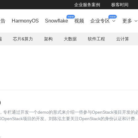
企业服务案例
极客时间
new
new
报告
HarmonyOS
Snowflake
视频
企业专区
更多

端
芯片&算力
架构
大数据
软件工程
云计算
)
章，专栏通过开发一个demo的形式来介绍一些参与OpenStack项目开发的
penStack项目的开发。刘陈泓主要关注OpenStack的身份认证和计费