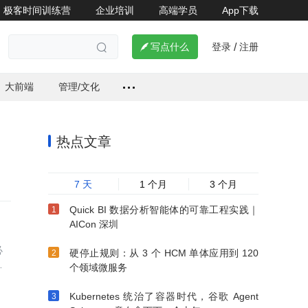
极客时间训练营
企业培训
高端学员
App下载
登录
注册


写点什么
/

大前端
管理/文化
热点文章
7 天
1 个月
3 个月
Quick BI 数据分析智能体的可靠工程实践｜
AICon 深圳
必
硬停止规则：从 3 个 HCM 单体应用到 120
领
个领域微服务
Kubernetes 统治了容器时代，谷歌 Agent