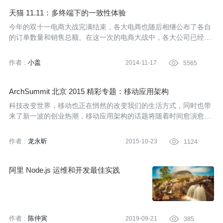
天猫 11.11：多终端下的一致性体验
今年的双十一电商大战完满结束，各大电商也随后相继公布了各自
的订单数量和销售总额。在这一次的电商大战中，各大公司已经从
单纯的价格较量延伸到平台稳定性和用户体验上的竞争，而这些较
量背后需要有相应的强大技术做支撑。其中，Web前端直接和用户
作者 :
小盖
2014-11-17

5565
交互，它的稳定性、流畅性直接决定着整个系统的用户体验。
ArchSummit 北京 2015 精彩专题：移动应用架构
科技改变世界，移动也正在悄然的改变我们的生活方式，同时也带
来了新一波的创业热潮，移动应用架构的话题将随着时间愈演愈
烈，当面临不同时期不同量级的业务时，移动应用架构技术是如何
选型和制定策略。精彩内容，ArchSummit倾情奉献。
作者 :
龙永昕
2015-10-23

1124
阿里 Node.js 运维和开发最佳实践
作者 :
陈仲寅
2019-09-21

385