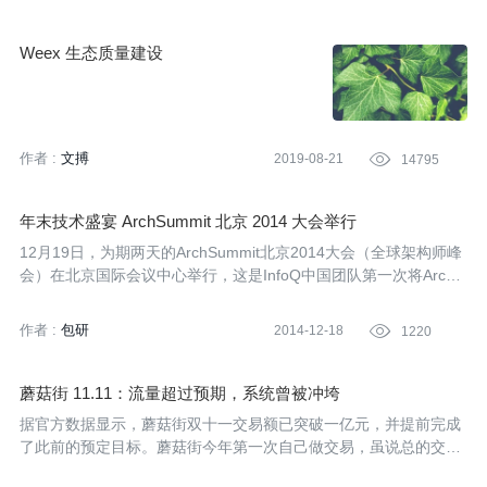
Weex 生态质量建设
作者 :
文搏
2019-08-21

14795
年末技术盛宴 ArchSummit 北京 2014 大会举行
12月19日，为期两天的ArchSummit北京2014大会（全球架构师峰
会）在北京国际会议中心举行，这是InfoQ中国团队第一次将ArchS
ummit带到北京。大会共设立10个专题，55名嘉宾将带来58场分
享。预计将有超过800名架构师、IT负责人、CTO及软件开发者参
作者 :
包研
2014-12-18

1220
会。同时，大会官网同步视频直播会议。
蘑菇街 11.11：流量超过预期，系统曾被冲垮
据官方数据显示，蘑菇街双十一交易额已突破一亿元，并提前完成
了此前的预定目标。蘑菇街今年第一次自己做交易，虽说总的交易
量只有天猫几分钟的量，但峰值时期系统的压力同样不小，并且他