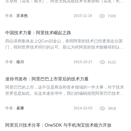
庄卓然（花名：南天）、阿里无线高级技术专家徐昭（花名：长
恭） 在QCon全球软件开发大会旧金山站发表演讲《ALIBABA MO
BILE INFRASTRUCTURE AT "CHINA SCALE"》，揭秘手机淘宝
作者 :
庄卓然
2015-11-19

7329
这个超级App的技术架构演进，向世界的技术同行分享中国互联网
在无线领域的技术发展。
中国技术力量：阿里技术崛起之路
四位讲师集体走上QCon旧金山，表明阿里的技术已经逐渐走出国
门，得到世界技术同行的认可。那么为何阿里的技术能够得到认
可，阿里的技术崛起之路是怎样的？
作者 :
徐川
2015-10-27

6122
迷你书发布：阿里巴巴上市背后的技术力量
阿里巴巴的上市，这不仅是商业和资本领域的一件大事，对于技术
世界也是如此。在这本迷你书中，我们的编辑按照阿里巴巴技术、
淘宝和天猫技术、支付宝技术、阿里云技术等四个维度，挑选Info
Q中国上部分精彩内容，以飨读者。也以此感念诸位阿里技术达人
作者 :
崔康
2014-10-03

3918
在阿里巴巴成长过程中的努力，感念我们技术人的专注和可爱。
阿里百川技术分享：OneSDK 与手机淘宝技术能力开放