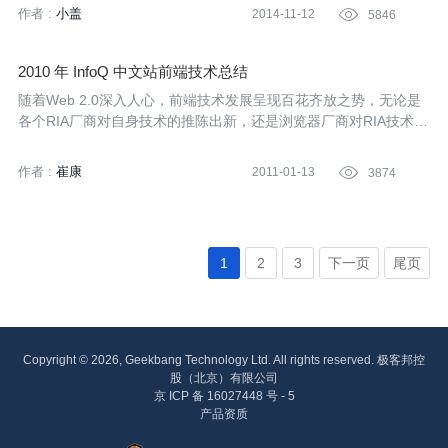
们也才刚刚开始。那蘑菇街是怎么准备这场战争的？相应做了哪些
作者 :
小盖
2014-11-12

5846
预案？带着这些问题，InfoQ专门采访了蘑菇街的CTO岳旭强。
2010 年 InfoQ 中文站前端技术总结
随着Web 2.0深入人心，前端技术发展呈现百花齐放之势，无论是
各个RIA厂商对自身技术的推陈出新，还是浏览器厂商对RIA技术的
追逐，都表明前端技术已经在软件开发社区中占据了重要的地位，
而且还在不断上升，InfoQ中文站总结了过去一年前端技术的精彩
作者 :
崔康
2011-01-13

3874
报道，以馈读者。
1
2
3
下一页
尾页
Copyright © 2026, Geekbang Technology Ltd. All rights reserved. 极客邦控
股（北京）有限公司
京 ICP 备 16027448 号 - 5
产品资质