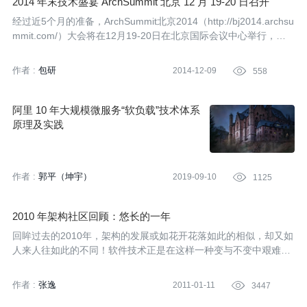
2014 年末技术盛宴 ArchSummit 北京 12 月 19-20 日召开
经过近5个月的准备，ArchSummit北京2014（http://bj2014.archsu
mmit.com/）大会将在12月19-20日在北京国际会议中心举行，这
是InfoQ中国团队第一次将这一品牌带到北京。相对于另外一个Info
Q出品的QCon大会而言，ArchSummit更强调“技术加速业务”，在
作者 :
包研
2014-12-09

558
议题策划和讲师筛选过程中，不仅要求懂技术，懂架构，更要懂业
务。通过参会，不仅交流技术实现本身，还可以学习技术实现背后
的选型逻辑、架构设计与演进考量的因素。因为，架构是IT系统的
阿里 10 年大规模微服务“软负载”技术体系
灵魂，架构师就是负责这个灵魂的人。
原理及实践
作者 :
郭平（坤宇）
2019-09-10

1125
2010 年架构社区回顾：悠长的一年
回眸过去的2010年，架构的发展或如花开花落如此的相似，却又如
人来人往如此的不同！软件技术正是在这样一种变与不变中艰难的
演进。透视InfoQ中文站架构社区在这一年中的热点，或许能帮助
我们抓住架构发展的脉络。如此，在即将来临的一天，我们才不会
作者 :
张逸
2011-01-11

3447
产生面对未来的茫然。