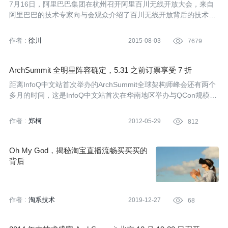
7月16日，阿里巴巴集团在杭州召开阿里百川无线开放大会，来自
阿里巴巴的技术专家向与会观众介绍了百川无线开放背后的技术细
节。
作者 :
徐川
2015-08-03

7679
ArchSummit 全明星阵容确定，5.31 之前订票享受 7 折
距离InfoQ中文站首次举办的ArchSummit全球架构师峰会还有两个
多月的时间，这是InfoQ中文站首次在华南地区举办与QCon规模类
似的技术大会，预计参会者将会达到上千人。到目前为止，本次大
会已经确定了75%的讲师和议题，已经确认邀请讲师和主持人35
作者 :
郑柯
2012-05-29

812
人，来自国内外知名公司将近30家。如果用“全明星阵容”来形容本
次峰会的讲师阵容，毫不为过。
Oh My God，揭秘淘宝直播流畅买买买的
背后
作者 :
淘系技术
2019-12-27

68