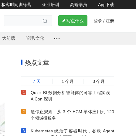
极客时间训练营
企业培训
高端学员
App下载
登录
注册


写点什么
/

大前端
管理/文化
热点文章
7 天
1 个月
3 个月
Quick BI 数据分析智能体的可靠工程实践｜
AICon 深圳
硬停止规则：从 3 个 HCM 单体应用到 120
个领域微服务
Kubernetes 统治了容器时代，谷歌 Agent