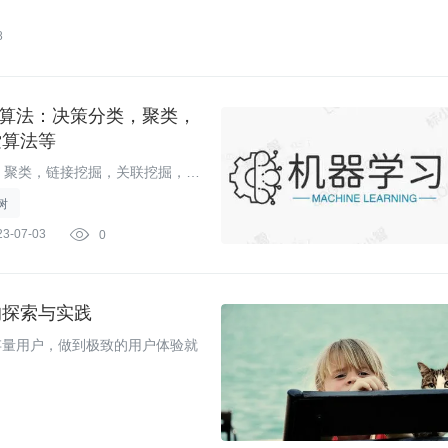
8
M 算法：决策分类，聚类，
索算法等
，聚类，链接挖掘，关联挖掘，模
助大家学。目前追加了其他的一
树
法，搜索算等等，没有具体分
23-07-03

0
的探索与实践
存量用户，做到极致的用户体验就