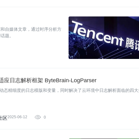
据和自媒体文章，通过时序分析方
和话题。
解析框架 ByteBrain-LogParser
志文本解析为动态精细度的日志模版和变量，同时解决了云环境中日志解析面临的四
2025-06-12

0
社区