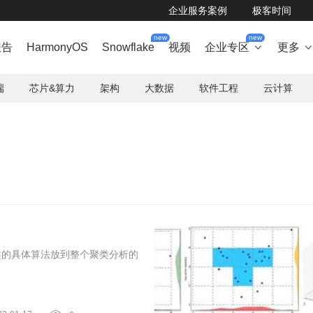
企业服务案例
极客时间
new
new
报告
HarmonyOS
Snowflake
视频
企业专区
更多

端
芯片&算力
架构
大数据
软件工程
云计算
类的具体算法放到整个聚类分析的