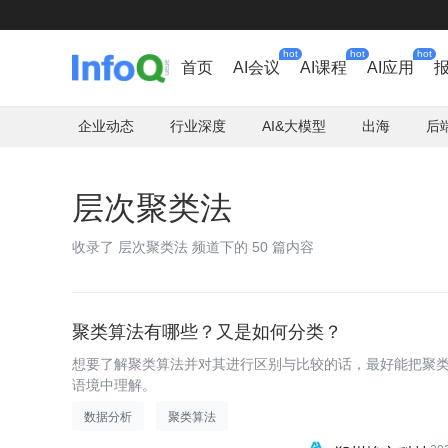
hot
hot
hot
首页
AI会议
AI课程
AI应用
企业动态
行业深度
AI&大模型
出海
后
层次聚类法
收录了 层次聚类法 频道下的 50 篇内容
聚类算法有哪些？又是如何分类？
想要了解聚类算法并对其进行区别与比较的话，最好能把聚
语境中理解。
数据分析
聚类算法