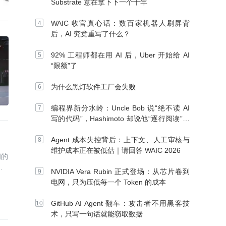
Substrate 意在拿下下一个十年
WAIC 收官真心话：数百家机器人刷屏背
后，AI 究竟重写了什么？
92% 工程师都在用 AI 后，Uber 开始给 AI
“限额”了
为什么黑灯软件工厂会失败
编程界新分水岭：Uncle Bob 说“绝不读 AI
写的代码”，Hashimoto 却说他“逐行阅读”，
你站谁？
Agent 成本失控背后：上下文、人工审核与
维护成本正在被低估｜请回答 WAIC 2026
间的
续
NVIDIA Vera Rubin 正式登场：从芯片卷到
电网，只为压低每一个 Token 的成本
GitHub AI Agent 翻车：攻击者不用黑客技
术，只写一句话就能窃取数据