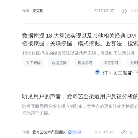
从模型选择到超参数调整。
作者 :
麦克周
2017-03-07

387
数据挖掘 18 大算法实现以及其他相关经典 D
链接挖掘，关联挖掘，模式挖掘。图算法，搜
18大数据挖掘的经典算法以及代码实现，涉及到了决策分类
式挖掘等等方面,后面都是相应算法的博文链接，希望能够帮
人工智能
数据挖掘
机器学习
深度学习
决策
些经典的DM算法，在others的包中涉及聚类，分类，图算
20
汀丶人工智能
听见用户的声音，爱奇艺全渠道用户反馈分析
随着互联网用户增长拐点的到来，竞争态势更多转变为博弈
成为其中关键。
作者 :
爱奇艺技术产品团队
2021-05-27

0