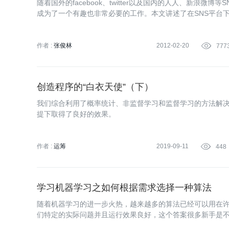
随着国外的facebook、twitter以及国内的人人、新
成为了一个有趣也非常必要的工作。本文讲述了在SNS平台
作者 :
张俊林
2012-02-20

777
创造程序的“白衣天使”（下）
我们综合利用了概率统计、非监督学习和监督学习的方法解
提下取得了良好的效果。
作者 :
运筹
2019-09-11

448
学习机器学习之如何根据需求选择一种算法
随着机器学习的进一步火热，越来越多的算法已经可以用在许
们特定的实际问题并且运行效果良好，这个答案很多新手是
之则要在最短的时间内解决技术调研任务。 Michael Be