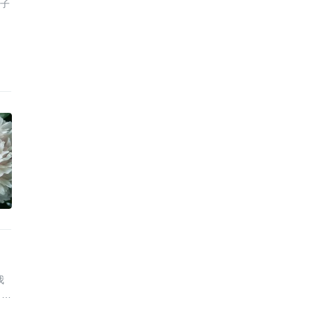
圈子
我
，反
，