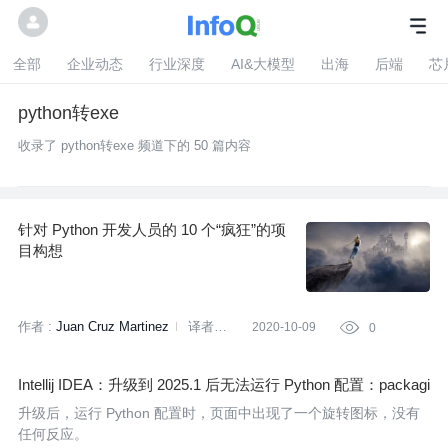
全部
企业动态
行业深度
AI&大模型
出海
后端
芯
python转exe
收录了 python转exe 频道下的 50 篇内容
针对 Python 开发人员的 10 个“疯狂”的项
目构想
作者 :
Juan Cruz Martinez
译者:
2020-10-09

0
刘雅梦
策划:
刘燕
Intellij IDEA：升级到 2025.1 后无法运行 Python 配置：packagi
ng_tool.py': [Errno 2] 没有此文件或目录
升级后，运行 Python 配置时，页面中出现了一个旋转图标，没有
任何反应。