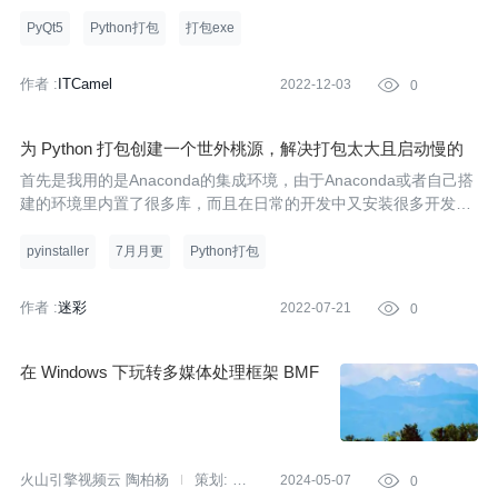
PyQt5
Python打包
打包exe
作者 :
ITCamel
2022-12-03

0
为 Python 打包创建一个世外桃源，解决打包太大且启动慢的
问题
首先是我用的是Anaconda的集成环境，由于Anaconda或者自己搭
建的环境里内置了很多库，而且在日常的开发中又安装很多开发所
需要的其他库，打包的时候就把很多不必要的模块打包进去,导致打
包出来的文件过于臃肿.打开慢由于运行需要加载这些环境,由于加
pyinstaller
7月月更
Python打包
载的库过
作者 :
迷彩
2022-07-21

0
在 Windows 下玩转多媒体处理框架 BMF
火山引擎视频云 陶柏杨
策划:
2024-05-07

0