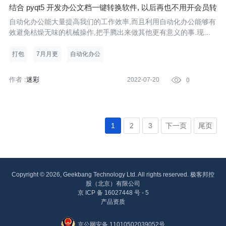
结合 pyqt5 开发办公文档一键转换软件, 以后再也不用开会员转
文件了
自动化办公能大量提高我们的工作效率,而且利用自动化办公能够有
效避免枯燥无味的机械操作,把手腾出来做其他更有意义的事.现在
加上Python能够提供大量开源的自动化办公的库,能够快速实现很多
需要开通vip才能使用的功能.比如文档之间格式的转换.比如,我要制
打包
7月月更
自动化办公
作邀
作者 :
迷彩
2022-07-20

0
1
2
3
下一页
尾页
Copyright © 2026, Geekbang Technology Ltd. All rights reserved. 极客邦控
股（北京）有限公司
京 ICP 备 16027448 号 - 5
产品资质
京公网安备 11010502039052号