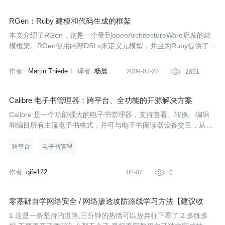
鲁冬雪
RGen：Ruby 建模和代码生成的框架
本文介绍了RGen，这是一个受到openArchitectureWare启发的建
模框架。RGen使用内部DSLs来定义元模型，并且为Ruby提供了一
个完整的建模栈。
作者 :
Martin Thiede
译者:
杨晨
2009-07-28

2851
Calibre 电子书管理器：跨平台、全功能的开源解决方案
Calibre 是一个功能强大的电子书管理器，支持查看、转换、编辑
和编目所有主流电子书格式，并可与电子书阅读器设备交互，从互
联网获取元数据，将新闻下载并转换为电子书以便阅读。
跨平台
电子书管理
作者 :
qife122
02-07

0
零基础自学网络安全 / 网络渗透攻防路线学习方法【建议收
藏】
1.这是一条坚持的道路,三分钟的热情可以放弃往下看了.2.多练多