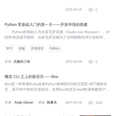
2025-06-19

0
Python 零基础入门的第一天——开发环境的搭建
Python的创始人为吉多范罗苏姆（Gudio van Rossum），19
89年的圣诞节期间，吉多范罗苏姆为了在阿姆斯特丹打发时间，决
心开发一个新的解释程序，作为ABC语言的一种继承，因此诞生了
Python语言。
学习
后端
开发语言
Python.
作者 :
北极的三哈
2022-08-09

0
概览 CLI 之上的新语言——Boo
Boo是一种有着Ruby或者Rython精神的OO静态类型.NET编程语
言，基于MIT/BSD开源协议。在用boo的交互shell快速构建用户界
面和开发者原型时，它的效率很高。Andrew Glover特别喜欢用boo
做开发的原因之一是：只要编译成字节码，它就能很容易地被其他
作者 :
Andy Glover
译者:
陈黎夫
2007-04-19

2342
任何基于.NET的语言重用。