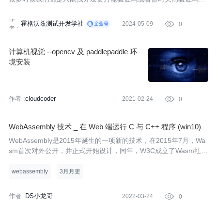
个功能，但是有时候我们必须要验证码是否能够正常生成，所以在
作
这个时候，我们需要做的就是输入验证码，但是验证码这个东西是
霍格沃兹测试开发学社
2024-05-09

0
者 :
随机生成
计算机视觉 --opencv 及 paddlepaddle 环
境安装
作者 :
cloudcoder
2021-02-24

0
WebAssembly 技术 _ 在 Web 端运行 C 与 C++ 程序 (win10)
WebAssembly是2015年诞生的一项新的技术，在2015年7月，Wa
sm首次对外公开，并正式开始设计，同年，W3C成立了Wasm社区
小组（成员包括Chrome、Edge、Firefox和WebKit），致力于推动
Wasm技术的早期发展。
webassembly
3月月更
作者 :
DS小龙哥
2022-03-24

0