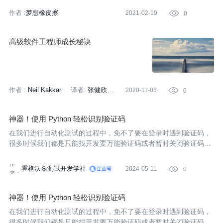
作者 :
梦想橡皮擦
2021-02-19

0
高级软件工程师成长秘诀
作者 :
Neil Kakkar
译者:
张健欣
2020-11-03

0
策划:
陈思
神器！使用 Python 轻松识别验证码
在我们进行自动化测试的过程中，免不了要在登录时遇到验证码，
很多时候我们都是只能找开发要万能验证码或者暂时关闭验证码这
个功能，但是有时候我们必须要验证码是否能够正常生成，所以在
作
这个时候，我们需要做的就是输入验证码，但是验证码这个东西是
霍格沃兹测试开发学社
2024-05-11

0
者 :
随机生成
神器！使用 Python 轻松识别验证码
在我们进行自动化测试的过程中，免不了要在登录时遇到验证码，
很多时候我们都是只能找开发要万能验证码或者暂时关闭验证码这