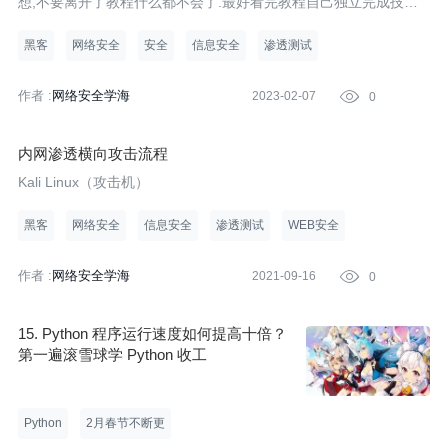
想,不要离开了教程什么都不会了.最好看完教程自己独立完成技术
方面的开发.3.有时多google,baidu,我们往往都遇不到好心的大神,
谁会无聊天天给你做解答.4.遇到实在搞不懂的,可以先放放,以后再
黑客
网络安全
安全
信息安全
渗透测试
来解决
作者 :
网络安全学海
2023-02-07

0
内网渗透横向攻击流程
Kali Linux（攻击机）
黑客
网络安全
信息安全
渗透测试
WEB安全
作者 :
网络安全学海
2021-09-16

0
15. Python 程序运行速度如何提高十倍？
第一遍滚雪球学 Python 收工
Python
2月春节不断更