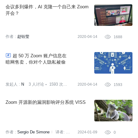
会议多到爆炸，AI 克隆一个自己来 Zoom
开会？
作者 :
赵钰莹
2020-04-14

1688

超 50 万 Zoom 账户信息在
暗网售卖，你对个人隐私被偷
走怎么看？| 话题
发起人 :
N
3 人讨论
1593 次围
2020-04-14

1593
观
Zoom 开源新的漏洞影响评分系统 VISS
作者 :
Sergio De Simone
译者:
2024-01-09

0