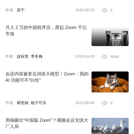
作者 :
高宁
2020-06-30

0
月入 2 万的中国程序员，撑起 Zoom 千亿
市值
作者 :
赵钰莹
李冬梅
2020-04-03

4694
会议内容被拿去训练大模型！Zoom：我的
AI 功能可不“白给”
作者 :
褚杏娟
核子可乐
2023-08-08

0
用钱砸出“中国版 Zoom”？视频会议无惧大
厂入局