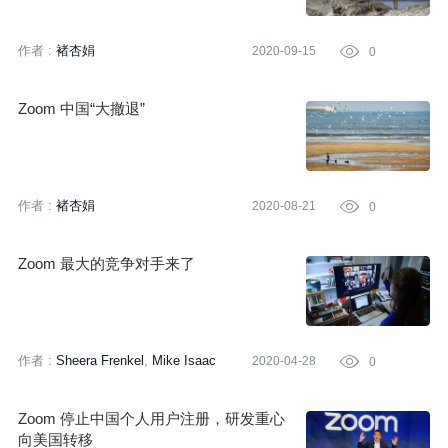
作者 :
褚杏娟
2020-09-15

0
Zoom 中国“大撤退”
作者 :
褚杏娟
2020-08-21

0
Zoom 最大的竞争对手来了
作者 :
Sheera Frenkel
Mike Isaac
2020-04-28

0
译者:
Sambodhi
策划:
褚杏娟
Zoom 停止中国个人用户注册，研发重心
向美国转移