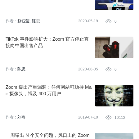
作者 :
赵钰莹
陈思
2020-05-19

0
TikTok 事件影响扩大：Zoom 官方停止直
接向中国出售产品
作者 :
陈思
2020-08-05

0
Zoom 爆出严重漏洞：任何网站可劫持 Ma
c 摄像头，祸及 400 万用户
作者 :
刘燕
2019-07-10

10112
一周曝出 N 个安全问题，风口上的 Zoom