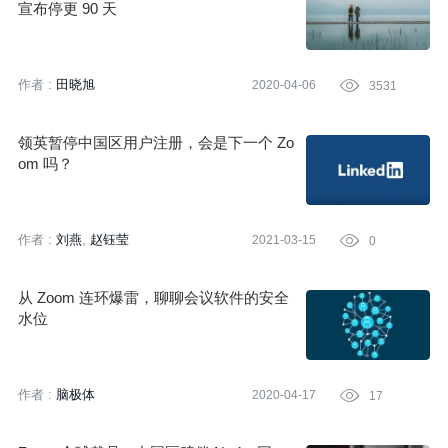
宣布停更 90 天
作者 :
田晓旭
2020-04-06

3531
领英暂停中国区用户注册，会是下一个 Zo
om 吗？
作者 :
刘燕
赵钰莹
2021-03-15

0
从 Zoom 连环爆雷，聊聊会议软件的安全
水位
作者 :
脑极体
2020-04-17

17