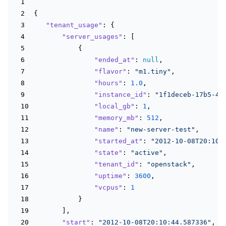
{
"tenant_usage"
: {
"server_usages"
: [
           {
"ended_at"
: 
null
,
"flavor"
: 
"m1.tiny"
,
"hours"
: 
1.0
,
"instance_id"
: 
"1f1deceb-17b5-4c
"local_gb"
: 
1
,
"memory_mb"
: 
512
,
"name"
: 
"new-server-test"
,
"started_at"
: 
"2012-10-08T20:10:
"state"
: 
"active"
,
"tenant_id"
: 
"openstack"
,
"uptime"
: 
3600
,
"vcpus"
: 
1
           }
       ],
"start"
: 
"2012-10-08T20:10:44.587336"
,