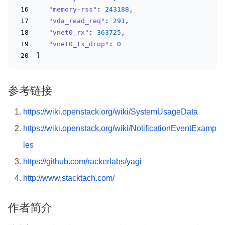
"memory-rss"
: 
243188
,
"vda_read_req"
: 
291
,
"vnet0_rx"
: 
363725
,
"vnet0_tx_drop"
: 
0
}
参考链接
https://wiki.openstack.org/wiki/SystemUsageData
https://wiki.openstack.org/wiki/NotificationEventExamp
les
https://github.com/rackerlabs/yagi
http://www.stacktach.com/
作者简介