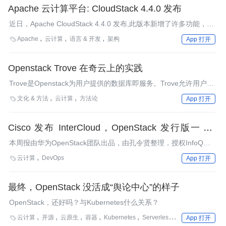
Apache 云计算平台: CloudStack 4.4.0 发布
近日，Apache CloudStack 4.4.0 发布,此版本新增了许多功能，并
做了多方面的改进，还修复了大量bug。
Apache
云计算
语言 & 开发
架构

App 打开
Openstack Trove 在奇云上的实践
Trove是Openstack为用户提供的数据库即服务。Trove允许用户快
速又简单的使用关系型或非关系型数据库，不需要有处理复杂管理
文化 & 方法
云计算
方法论

App 打开
任务的负担。
Cisco 发布 InterCloud，OpenStack 发行版一览 -
OpenStack 社区周报
本周报由华为OpenStack团队出品，由孔令贤整理，授权InfoQ中
文站转载。本期内容：Cisco发布Intercloud，IO公司推出
云计算
DevOps

App 打开
IO.Cloud，Docker拿到B轮融资，IBM开发工具解决云管理生态系
统当中的碎片化问题，HP推出其基于OpenStack的混合云解决方
案HP Cloud OS，havana版本2013.2.2发布。
最终，OpenStack 没活成“舆论中心”的样子
OpenStack，还好吗？与Kubernetes什么关系？
云计算
开源
云原生
容器
Kubernetes
Serverless
技术选型
5G

App 打开