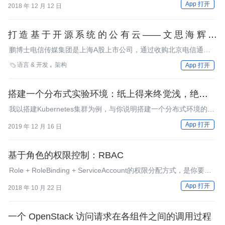
App 打开
2018 年 12 月 12 日
打造基于开源系统的公有云——文思海辉的
OpenStack 实践
鹏博士电信传媒集团是上海A股上市公司，通过收购北京电信通长
城宽带等子公司，目前，互联网接入及增值服务业务已占到鹏博士
语言 & 开发
架构

App 打开
业务总额的95%以上。2012年底，鹏博士通过收购的北京息壤传
媒文化有限公司开始对外提供公有云服务， 而支持这套公有云服
务的软件是文思海辉的HSCloud，一套基于OpenStack的云计算管
搭建一个分布式实验环境：纸上得来终觉浅，绝知此
理系统。到2013年11月，该公有云平台上的实例数已经超过了一
事要躬行
我以搭建Kubernetes集群为例，与你说明搭建一个分布式环境的关
万个。 为了对这个OpenStack用户案例进行更深入的了解，InfoQ
键步骤，以及其中可能涉及的分布式核心知识。
中文站编辑于近日跟文思海辉的云计算团队进行了沟通，包括文思
App 打开
2019 年 12 月 16 日
海辉高级副总裁吴凯和多名主要的系统架构师。
基于角色的权限控制：RBAC
Role + RoleBinding + ServiceAccount的权限分配方式，是你要重
点掌握的内容。
App 打开
2018 年 10 月 22 日
一个 OpenStack 访问请求在各组件之间的调用过程