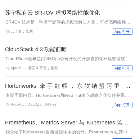
苏宁私有云 SR-IOV 虚拟网络性能优化
SR-IOV 技术是一种基于硬件的虚拟化解决方案，可提高网络性能
和可伸缩性。苏宁如何利用这一技术对其私有云性能进行优化提
云计算
架构

App 打开
升？
CloudStack 4.3 功能前瞻
CloudStack最早是由VMOps公司开发的开源虚拟化环境管理软
件，之后该公司被思杰收购。2012年4月，思杰决定将CloudStack
Apache
语言 & 开发
架构

App 打开
贡献给Apache软件基金会，成为Apache孵化项目之一。现在，
CloudStack常被作为IT基础架构的综合管理系统用于搭建企业内部
的私有云。
Hortonworks 牵手红帽，东软结盟阿里云 -
OpenStack 社区周报
本期周报内容：Hortonworks和Red Hat建立战略合作伙伴关系，
风河成为OpenStack赞助商，SUSE Cloud 3发布，东软集团与阿
RedHat
DevOps
阿里云

App 打开
里云结盟，阿朗在CloudBand中选择了Red Hat Enterprise Linux
OpenStack Platform作为云平台实现NFV，CloudScaling宣布其私
有云解决方案OCS支持GCE API。
Prometheus、Metrics Server 与 Kubernetes 监控体
系
我介绍了Kubernetes当前监控体系的设计、Prometheus 在其中的
地位，以及以它为核心的监控系统的架构设计。