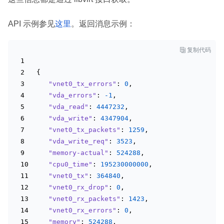
API 示例参见
这里
。返回消息示例：

复制代码
{
"vnet0_tx_errors"
: 
0
,
"vda_errors"
: 
-1
,
"vda_read"
: 
4447232
,
"vda_write"
: 
4347904
,
"vnet0_tx_packets"
: 
1259
,
"vda_write_req"
: 
3523
,
"memory-actual"
: 
524288
,
"cpu0_time"
: 
195230000000
,
"vnet0_tx"
: 
364840
,
"vnet0_rx_drop"
: 
0
,
"vnet0_rx_packets"
: 
1423
,
"vnet0_rx_errors"
: 
0
,
"memory"
: 
524288
,