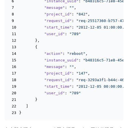
"instance_uuid"
: 
"b48316c5-71e8-45e4
"message"
: 
""
,
"project_id"
: 
"842"
,
"request_id"
: 
"req-25517360-b757-47d
"start_time"
: 
"2012-12-05 01:00:00.0
"user_id"
: 
"789"
       },
       {
"action"
: 
"reboot"
,
"instance_uuid"
: 
"b48316c5-71e8-45e4
"message"
: 
""
,
"project_id"
: 
"147"
,
"request_id"
: 
"req-3293a3f1-b44c-460
"start_time"
: 
"2012-12-05 00:00:00.0
"user_id"
: 
"789"
       }
   ]
}