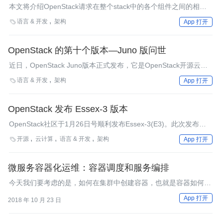
本文将介绍OpenStack请求在整个stack中的各个组件之间的相互
调用过程。下面将以boot新实例和shelve一个实例为例，结合代
语言 & 开发
架构

App 打开
码，讲解从客户端发起一个OpenStack请求调用到最终请求被处理
的过程。通过对实例的讲解，读者可以举一反三，掌握OpenStack
各个组件之间的相互调用关系，对于调试和定位问题将会带来巨大
OpenStack 的第十个版本—Juno 版问世
的帮助。
近日，OpenStack Juno版本正式发布，它是OpenStack开源云计
算项目自2010年创立以来的第十个版本，该版本包括支持软件开
语言 & 开发
架构

App 打开
发、大数据分析和大规模应用架构等342个新功能点亮相。
OpenStack 发布 Essex-3 版本
OpenStack社区于1月26日号顺利发布Essex-3(E3)。此次发布包
含云计算控制中心Nova、镜像服务Glance、 认证服务Keystone和
开源
云计算
语言 & 开发
架构

App 打开
Dashboard项目Horizon，也包括对象存储项目Swift，Swift 1.4.5
版本是1月12日发布的。目前OpenStack旗下主要就是以上五大项
目，其中Keystone和Horizon是自Essex开始成为OpenStack核心
微服务容器化运维：容器调度和服务编排
项目的。
今天我们要考虑的是，如何在集群中创建容器，也就是容器如何调
度的问题；以及容器创建后如何运作才能对外提供服务，也就是服
App 打开
2018 年 10 月 23 日
务如何编排的问题。