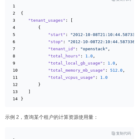
{
"tenant_usages"
: [
       {
"start"
: 
"2012-10-08T21:10:44.587336
"stop"
: 
"2012-10-08T22:10:44.587336"
"tenant_id"
: 
"openstack"
,
"total_hours"
: 
1.0
,
"total_local_gb_usage"
: 
1.0
,
"total_memory_mb_usage"
: 
512.0
,
"total_vcpus_usage"
: 
1.0
       }
   ]
}
示例 2，查询某个租户的计算资源使用量：

复制代码