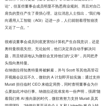
论”，但某些董事会成员明显不熟悉商业规则、而且对自己
肩负的责任产生了畏惧心理。这位消息人士指出，“我们每
向通用人工智能（AGI）迈进一步，人们就朝着理智崩溃
又近了一点。”
很难说董事会成员到底更害怕计算机产生自我意识，还是
奥特曼彻底失控。无论如何，他们决定亲自动手解决问
题，而且错误地认为微软会支持他们的“义举”，共同把矛
头指向奥特曼。
在纳德拉得知奥特曼将被解雇，并与 Scott 等其他高管召
开视频会议后不久，微软的 A 计划即开始实施：通过支持 
Murati 担任临时 CEO 来稳定局势，同时查明董事会为什
么要如此冲动行事。纳德拉还批准发布一份声明，强调“随
着我们将 AI 推向新的时代，微软将努力支持 Murati 及其
管理团队。”纳德拉甚至还在个人 X 和 LinkedIn 账户上转