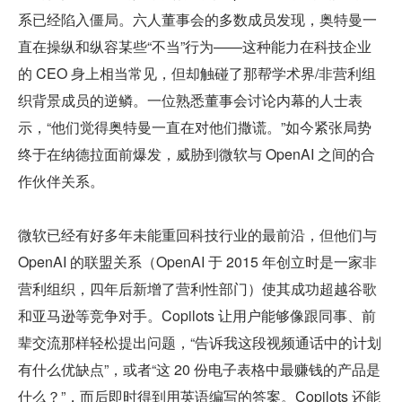
系已经陷入僵局。六人董事会的多数成员发现，奥特曼一
直在操纵和纵容某些“不当”行为——这种能力在科技企业
的 CEO 身上相当常见，但却触碰了那帮学术界/非营利组
织背景成员的逆鳞。一位熟悉董事会讨论内幕的人士表
示，“他们觉得奥特曼一直在对他们撒谎。”如今紧张局势
终于在纳德拉面前爆发，威胁到微软与 OpenAI 之间的合
作伙伴关系。
微软已经有好多年未能重回科技行业的最前沿，但他们与 
OpenAI 的联盟关系（OpenAI 于 2015 年创立时是一家非
营利组织，四年后新增了营利性部门）使其成功超越谷歌
和亚马逊等竞争对手。Copilots 让用户能够像跟同事、前
辈交流那样轻松提出问题，“告诉我这段视频通话中的计划
有什么优缺点”，或者“这 20 份电子表格中最赚钱的产品是
什么？”，而后即时得到用英语编写的答案。Copilots 还能