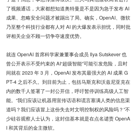
了视频通话，大家都想知道奥特曼是不是因为急于发布 AI 
成果、忽略安全问题才被踢出了局。确实，OpenAI、微软
乃至整个科技行业都有人对 AI 的大爆发表示担忧，同时批
评相关企业不顾一切争夺速度优势。
就连 OpenAI 首席科学家兼董事会成员 Ilya Sutskever 也
曾公开表示不受约束的 AI“超级智能”可能引发危险，且时
间就在 2023 年 3 月，OpenAI 发布其最强大的 AI 成果 G
PT-4 之后不久。到目前为止，包括马斯克和沃兹尼亚克在
内的数千人签署了一封公开信，呼吁暂停训练高级人工智
能。“我们应该让机器用宣传话语和谎言塞满人类的信息渠
道吗？我们应该冒上这份失去对文明控制权的风险吗？”不
少硅谷观察人士认为，这封信基本就是在点名谴责 OpenA
I 和其背后的金主微软。