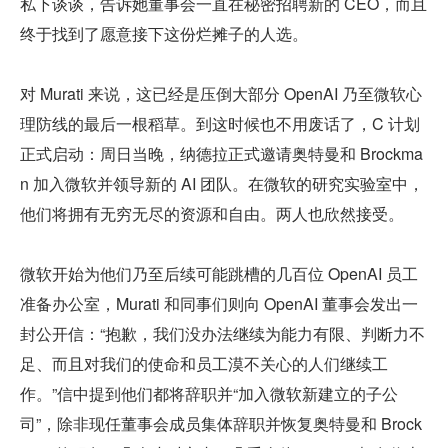
私下谈谈，告诉她董事会一直在秘密招聘新的 CEO，而且
终于找到了愿意接下这份烂摊子的人选。
对 Murati 来说，这已经是压倒大部分 OpenAI 乃至微软心
理防线的最后一根稻草。到这时候也不用废话了，C 计划
正式启动：周日当晚，纳德拉正式邀请奥特曼和 Brockma
n 加入微软并领导新的 AI 团队。在微软的研究实验室中，
他们将拥有无穷无尽的资源和自由。两人也欣然接受。
微软开始为他们乃至后续可能跳槽的几百位 OpenAI 员工
准备办公室，Murati 和同事们则向 OpenAI 董事会发出一
封公开信：“抱歉，我们没办法继续为能力有限、判断力不
足、而且对我们的使命和员工漠不关心的人们继续工
作。”信中提到他们都将辞职并“加入微软新建立的子公
司”，除非现任董事会成员集体辞职并恢复奥特曼和 Brock