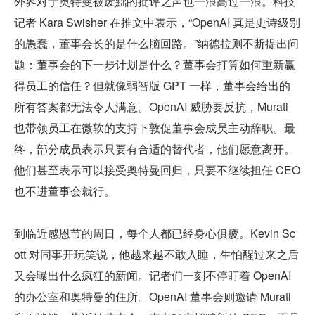
外界对于奥特曼被废黜的批评之声也一浪高过一浪。科技
记者 Kara Swisher 在推文中表示，“OpenAI 真是史诗级别
的愚蠢，董事会长的是什么脑回路。”纳德拉则不断提出问
题：董事会的下一步计划是什么？董事会打算如何重新赢
得员工的信任？但就像弱智版 GPT 一样，董事会给出的
所有答案都无法令人满意。OpenAI 威胁要反抗，Murati 
也带领员工在微软的支持下敦促董事会成员主动辞职。最
终，部分成员表示只要有合适的替代者，他们愿意离开。
他们甚至表示可以接受奥特曼回归，只要不继续担任 CEO 
也不进董事会就行。
到临近感恩节的周日，每个人都已经身心俱疲。Kevin Sc
ott 对同事开玩笑说，他越来越不敢入睡，生怕醒过来之后
又会曝出什么疯狂的新闻。记者们一刻不停盯着 OpenAI 
的办公室和奥特曼的住所。OpenAI 董事会则邀请 Murati 