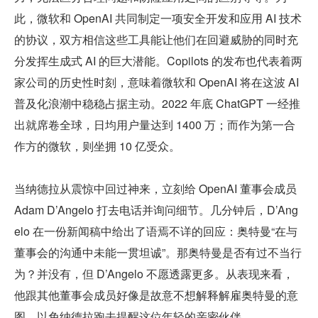
此，微软和 OpenAI 共同制定一项安全开发和应用 AI 技术
的协议，双方相信这些工具能让他们在回避威胁的同时充
分发挥生成式 AI 的巨大潜能。Copilots 的发布也代表着两
家公司的历史性时刻，意味着微软和 OpenAI 将在这波 AI 
普及化浪潮中稳稳占据主动。2022 年底 ChatGPT 一经推
出就席卷全球，日均用户量达到 1400 万；而作为第一合
作方的微软，则坐拥 10 亿受众。
当纳德拉从震惊中回过神来，立刻给 OpenAI 董事会成员 
Adam D’Angelo 打去电话并询问细节。几分钟后，D’Ang
elo 在一份新闻稿中给出了语焉不详的回应：奥特曼“在与
董事会的沟通中未能一贯坦诚”。那奥特曼是否有过不当行
为？并没有，但 D’Angelo 不愿透露更多。从表现来看，
他跟其他董事会成员好像是故意不想解释解雇奥特曼的意
图，以免纳德拉跑去提醒这位年轻的亲密伙伴。