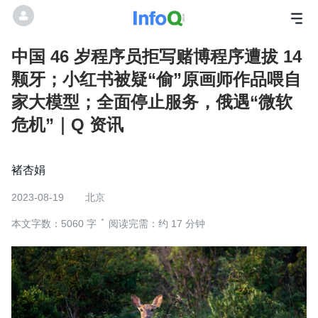
中国 46 岁程序员拒写赌博程序遭拔 14
颗牙；小红书被疑“偷”原画师作品喂自
家大模型；全面停止服务，俄遇“微软
危机”｜Q 资讯
褚杏娟
2023-08-19
北京
本文字数：5060 字
阅读完需：约 17 分钟