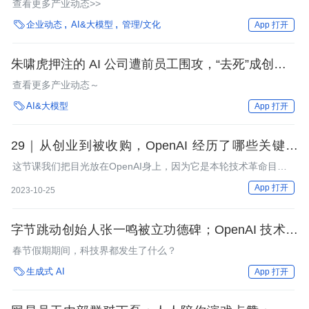
查看更多产业动态>>
年收入超腾讯、逼近 Meta｜Q 资讯

企业动态
AI&大模型
管理/文化
App 打开
朱啸虎押注的 AI 公司遭前员工围攻，“去死”成创始人
口头禅；小红书取消 R 职级，将激励和职级晋升解
查看更多产业动态～
绑；谷歌前 CEO：AI 创业可先“偷”后“处理”｜AI 周

AI&大模型
App 打开
报
29｜从创业到被收购，OpenAI 经历了哪些关键阶
段？
这节课我们把目光放在OpenAI身上，因为它是本轮技术革命目前
为止最大的获益者.
App 打开
2023-10-25
字节跳动创始人张一鸣被立功德碑；OpenAI 技术大
神离职；上线 11 年后，微信终结了搭讪神器“摇一
春节假期期间，科技界都发生了什么？
摇” | Q 资讯

生成式 AI
App 打开