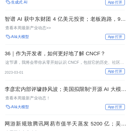

生成式 AI
App 打开
智谱 AI 获中东财团 4 亿美元投资；老板跑路，900
多员工一脸懵：上午改 bug、下午解散；谷歌在云部
查看本周最新产业动态>>
门大规模裁员 | AI 周报

AI&大模型
App 打开
36｜作为开发者，如何更好地了解 CNCF？
这节课，我将会带你从零开始认识 CNCF，包括它的历史、社区组
织形式、项目托管以及职业认证等，让你了解 CNCF 的运作机
App 打开
2023-03-01
制，更好地从 CNCF 获取信息。
李彦宏内部评璩静风波；美国拟限制“开源 AI 大模型
出口”；OpenAI 人工智能搜索产品有望于下周一推出
查看本周最新产业动态！
| AI 周报

AI&大模型
App 打开
网游新规致腾讯网易市值半天蒸发 5200 亿；吴泳
铭“爆改”淘天：管理层全换成有功绩的年轻人；字节