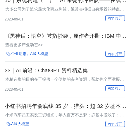
10｜系统构建（二）：AI 系统的冲锋队——在线系
统
大多公司为了追求最大化商业利益，通常会根据自身场景的特点设
计更加个性化的排序算法。这节课，我们就来好好聊聊怎么设计算
App 打开
2023-09-01
法，才能帮助公司赚更多钱。
《黑神话：悟空》被指抄袭，原作者开撕；IBM 中国
被曝数千研发权限突然被关；曝 360 儿童手表智能
查看更多产业动态>>
回答毁三观，周鸿祎道歉 | AI 周报

企业动态
AI&大模型
App 打开
33｜AI 前沿：ChatGPT 资料精选集
本精选集的目的在于提供一个便捷的参考资源，帮助你全面掌握
ChatGPT。
App 打开
2023-05-01
小红书招聘年龄底线 35 岁，猎头：超 32 岁基本没
戏；小米汽车员工实发工资曝光，年入百万不是梦；
小米汽车员工实发工资曝光，年入百万不是梦；岁基本没戏了；
极目银河老板欠 62 亿跑路 |AI 周报
Sora“可灵”火爆外网，国外网友为求内测资格留言：求求你了；

AI&大模型
App 打开