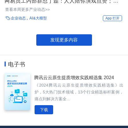
网易员工内部群怼丁磊：人人陪你演戏点赞；李彦
宏：开源模型是智商税；小红书再裁员：人效比只能
查看本周更多产业动态>>
达到拼多多的一半 | AI 周报

企业动态
AI&大模型
App 打开
发现更多内容
电子书
腾讯云云原生提质增效实践精选集 2024
《2024腾讯云云原生提质增效实践精选集》出
炉，5大热门技术领域，13个行业精选标杆案例，
痛点到解决方案全...
下载