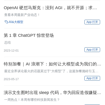
OpenAI 硬怼马斯克：没到 AGI，就不开源；求职人
潮“挤崩”智联招聘；周鸿祎、李志飞开 AI 课，被网友
查看本周最新产业动态！
质疑 | AI 周报

AI&大模型
App 打开
第 1 章 ChatGPT 惊世登场
总结
App 打开
2023-12-01
特别加餐｜AI 浪潮下：如何让大模型成为我们的助
手？
最近业界谈论最火的话题莫过于“大模型”了，这篇加餐抛砖引玉，
和你一块探讨一下这波浪潮。
App 打开
2023-05-17
演示文生图时出现 sleep 代码，华为回应造假嫌疑；
微软将中国 AI 团队集体打包到美国；百度 ECharts
一周热点！本周有哪些科技新闻发生？
创始人“下海”养鱼｜Q 资讯