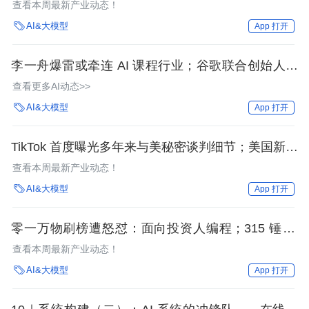
AI：与核武器相似；69 岁比尔·盖茨被曝主导微软
查看本周最新产业动态！
OpenAI 联姻 | AI 周报

AI&大模型
App 打开
李一舟爆雷或牵连 AI 课程行业；谷歌联合创始人被
控过失杀人；黄仁勋身家冲至全球 21 名，称赞华
查看更多AI动态>>
为；阿里效仿 Sora 作息？| AI 周报

AI&大模型
App 打开
TikTok 首度曝光多年来与美秘密谈判细节；美国新规
拟禁止在中国投资 AI ；00 后女孩离职删软件被公司
查看本周最新产业动态！
威胁起诉| AI 周报

AI&大模型
App 打开
零一万物刷榜遭怒怼：面向投资人编程；315 锤 AI
诈骗：假老板骗走员工 186 万；知识星球屏蔽
查看本周最新产业动态！
ChatGPT、Sora| AI 周报

AI&大模型
App 打开