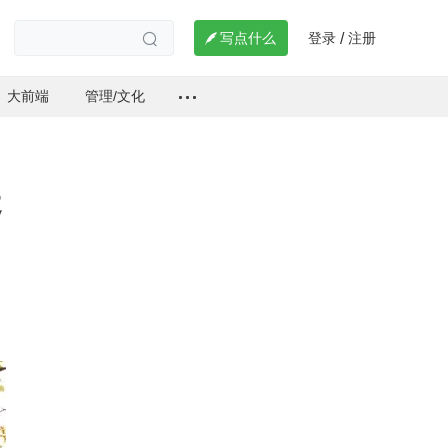
登录
注册

写点什么
/

大前端
管理/文化
提