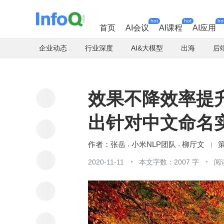
hot
hot
ho
首页
AI会议
AI课程
AI应用
企业动态
行业深度
AI&大模型
出海
后
效果不降效率提升 
出针对中文命名
张岳
小米NLP团队
柳厅文
2020-11-11
本文字数：2007 字
阅