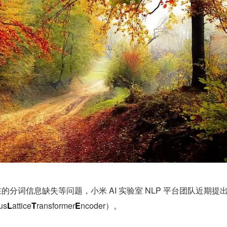
分词信息缺失等问题，小米 AI 实验室 NLP 平台团队近期提
us
L
attice
T
ransformer
E
ncoder）。