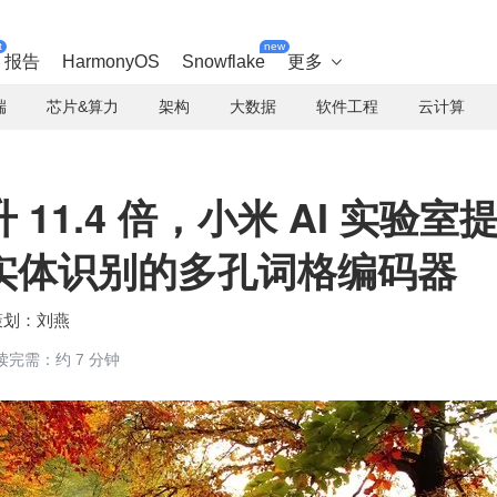
t
new
报告
HarmonyOS
Snowflake
更多

端
芯片&算力
架构
大数据
软件工程
云计算
11.4 倍，小米 AI 实验室
实体识别的多孔词格编码器
刘燕
读完需：约 7 分钟