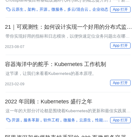
水平。

云原生
架构
开源
微服务
多云/混合云
企业动态
App 打开
21｜可观测性：如何设计实现一个好用的分布式监控
体系？
带你实现好用的指标和日志模块，以便快速定位业务问题出在哪
里。
App 打开
2023-08-07
容器海洋中的舵手：Kubernetes 工作机制
这节课，让我们来看看Kubernetes的基本原理。
App 打开
2023-02-09
2022 年回顾：Kubernetes 盛行之年
这一年的大部分讨论都是围绕着Kubernetes的更新和最佳实践展开
的。

开源
服务革新
软件工程
微服务
云原生
性能优化
在离线混部
App 打开