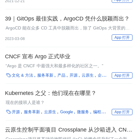
2021-12-21
`ip`地址，手动配置到`springboot`应用容器里，我只是想快速在本
地进行测试啊，
39｜GitOps 最佳实践，ArgoCD 凭什么脱颖而出？
ArgoCD 能在众多 CD 工具中脱颖而出，除了 GitOps 大背景的推
动以外，其自身也具备非常多优秀的特性。
App 打开
2023-03-08
CNCF 宣布 Argo 正式毕业
“Argo 是 CNCF 中最强大和最多样化的社区之一。”

文化 & 方法
服务革新
产品
开源
云原生
企业动态
编程语言
App 打开
Kubernetes 之父：他们现在在哪里？
现在的接班人是谁？

开源
服务革新
云原生
Google
微服务
编程语言
在离线混部
App 打开
云原生控制平面项目 Crossplane 从沙箱进入 CNCF
孵化器
Crossplane项目将基础设施即代码 (IaC) 的概念提升到了一个新的