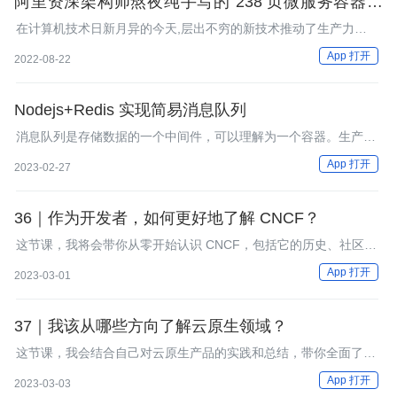
阿里资深架构师熬夜纯手写的 238 页微服务容器化
开发实战笔记
在计算机技术日新月异的今天,层出不穷的新技术推动了生产力的
发展，也推动了整个社会的进步。软件架构从单体架构到分布式架
App 打开
2022-08-22
构，从SOA架构到微服务架构，再到服务网格。数据库从 Oracle
包打天下到 MySQL大行其道，再到内存数据库、NoSQL数据库遍
地开花。容器编
Nodejs+Redis 实现简易消息队列
消息队列是存储数据的一个中间件，可以理解为一个容器。生产者
生产消息投递 到队列中，消费者可以拉取消息进行消费，如果消
App 打开
2023-02-27
费者目前没有消费的打算，则消息队列会保留消息，直到消费者有
消费的打算。
36｜作为开发者，如何更好地了解 CNCF？
这节课，我将会带你从零开始认识 CNCF，包括它的历史、社区组
织形式、项目托管以及职业认证等，让你了解 CNCF 的运作机
App 打开
2023-03-01
制，更好地从 CNCF 获取信息。
37｜我该从哪些方向了解云原生领域？
这节课，我会结合自己对云原生产品的实践和总结，带你全面了解
云原生，让你未来能够更好地进行技术选型。
App 打开
2023-03-03