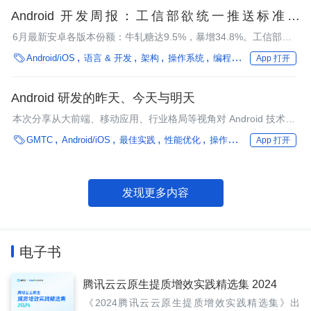
Android 开发周报：工信部欲统一推送标准、
Android 专家看 Kotlin
6月最新安卓各版本份额：牛轧糖达9.5%，暴增34.8%。工信部放
大招，未来国内安卓生态或将统一消息推送标准。本期周报为大家

Android/iOS
语言 & 开发
架构
操作系统
编程语言
框架
App 打开
带来了Kotlin、微信移动端数据库WCDB、热修复等技术干货，欢
迎阅读。
Android 研发的昨天、今天与明天
本次分享从大前端、移动应用、行业格局等视角对 Android 技术领
域的发展提供一个前瞻者的观察和建议。

GMTC
Android/iOS
最佳实践
性能优化
操作系统
编程语言
App 打开
发现更多内容
电子书
腾讯云云原生提质增效实践精选集 2024
《2024腾讯云云原生提质增效实践精选集》出