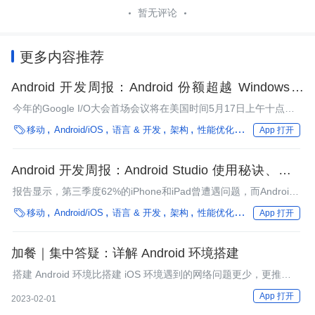
暂无评论
更多内容推荐
Android 开发周报：Android 份额超越 Windows、
Apk 瘦身探索
今年的Google I/O大会首场会议将在美国时间5月17日上午十点在
加州举办。Android Nougat在发布近六个月后仍然无法成为该操作

移动
Android/iOS
语言 & 开发
架构
性能优化
编程语言
App 打开
系统的主流版本，甚至距离很远。而目前，安卓5.X（棒棒糖）仍
然占据主流地位。本期周报为大家带来了Apk瘦身、线程安全、渲
染优化、React Native等技术干货，欢迎阅读。
Android 开发周报：Android Studio 使用秘诀、高质
量 SDK 设计详解
报告显示，第三季度62%的iPhone和iPad曾遭遇问题，而Android
设备的这一比例仅为47%。外媒传出了谷歌正在加速Android和

移动
Android/iOS
语言 & 开发
架构
性能优化
编程语言
App 打开
Chrome OS相整合的消息。本期周报为大家带来了内存泄露、
SDK开发、UI界面性能优化等多方面的技术干货，欢迎阅读。
加餐｜集中答疑：详解 Android 环境搭建
搭建 Android 环境比搭建 iOS 环境遇到的网络问题更少，更推荐新
手直接搭建 Android 环境。
App 打开
2023-02-01