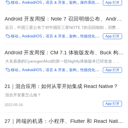

移动
Android/iOS
语言 & 开发
架构
操作系统
编程语言
App 打开
球手机市场份额将增长5个百分点至90%。本期周报为大家带来了
Android安全、多渠道打包、Android方法数等技术干货，欢迎阅
读。
Android 开发周报：Note 7 召回明细公布、Android
性能优化解析
近日，中国三星公布了对中国区三星NOTE 7的召回细则，消费者
凭购买发票可以直接全额退款并获得200元补贴，选择购买Galaxy

移动
Android/iOS
语言 & 开发
架构
性能优化
编程语言
框架
App 打开
S7/Edge的用户享受600元的补贴。本期周报为大家带来了性能优
化、Android 7.0适配、热补丁、vysor实现原理等技术干货，欢迎
阅读。
Android 开发周报：CM 7.1 体验版发布、Buck 构建
工程实战
大名鼎鼎的CyanogenMod的第一批Nightly体验版本已经发放，谷
歌刚刚推出了安卓7.1第二个开发者预览版，这也将是安卓7.1最后

移动
Android/iOS
语言 & 开发
架构
性能优化
编程语言
框架
App 打开
一个预览版。本期周报为大家带来了Kotlin、Buck构建程序、
MVVM架构以及插件化等多方面的技术干货，欢迎阅读。
21｜混合应用：如何从零开始集成 React Native？
混合开发要怎么做？
App 打开
2022-05-16
27｜跨端的机遇：小程序、Flutter 和 React Native