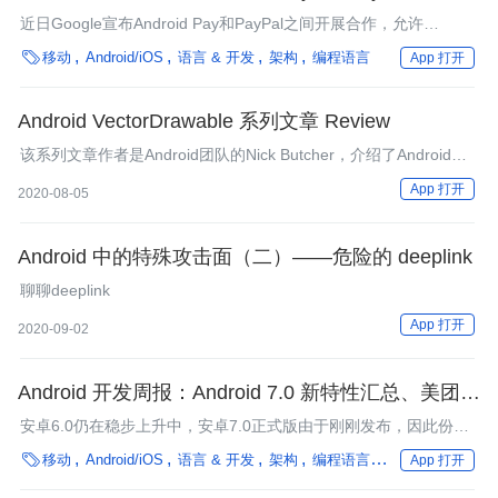
插件化技术实践
近日Google宣布Android Pay和PayPal之间开展合作，允许
Android Pay用户在该移动支付平台上连接PayPal帐号进行使用。

移动
Android/iOS
语言 & 开发
架构
编程语言
App 打开
本期周报为大家带来了插件技术、6.0权限适配、模块化、Java 8
等技术干货，欢迎阅读。
Android VectorDrawable 系列文章 Review
该系列文章作者是Android团队的Nick Butcher，介绍了Android平
台上native UI中的矢量图技术VectorDrawable
App 打开
2020-08-05
Android 中的特殊攻击面（二）——危险的 deeplink
聊聊deeplink
App 打开
2020-09-02
Android 开发周报：Android 7.0 新特性汇总、美团热
更新方案解析
安卓6.0仍在稳步上升中，安卓7.0正式版由于刚刚发布，因此份额
微乎其微。本期周报为大家带来了资源热修复、Android N新特性

移动
Android/iOS
语言 & 开发
架构
编程语言
框架
App 打开
分析、列车飞驰动画实现等技术干货，欢迎阅读。