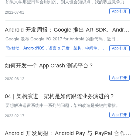
原理对比
如果只学那些日常会用到的、别人也会知识点，我的职业竞争力在
哪里？
App 打开
2022-07-01
Android 开发周报：Google 推出 AR SDK、Android
8.0 Oreo 最终版发布
Google 发布 Google I/O 2017 for Android 的源代码，近日
Google 发布了 AR SDK（ARCore ），某种程度上也和苹果的

移动
Android/iOS
语言 & 开发
架构
中间件
操作系统
编程语
App 打开
ARKit 颇为相似。本期周报为大家带来了漏洞扫描、
ContentProvider、视频编码、NDK 开发等多方面的技术分享，并
且有 RxTools、QMUI_Android 等优秀开源项目推荐，欢迎阅读。
如何开发一个 App Crash 测试平台？
App 打开
2020-06-12
04｜架构演进：架构是如何跟随业务演进的？
要想解决遗留系统中一系列的问题，架构改造是关键的举措。
App 打开
2023-02-17
Android 开发周报：Android Pay 与 PayPal 合作、