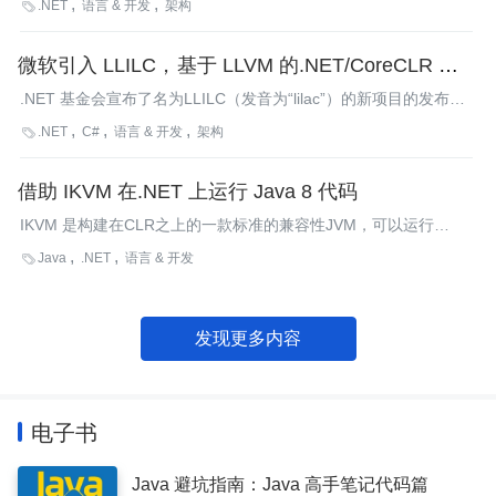
.NET
语言 & 开发
架构

对象时，会产生安全隐患并建议大家不要使用该函数。
微软引入 LLILC，基于 LLVM 的.NET/CoreCLR 编译
器
.NET 基金会宣布了名为LLILC（发音为“lilac”）的新项目的发布。
该项目最初由微软贡献，致力于为.NET核心（Core）提供新的基
.NET
C#
语言 & 开发
架构

于LLVM的原 生代码编译器，从而使“在任何CoreCLR能够移植的
以及LLVM会支持的平台上”运行.NET程序成为可能。
借助 IKVM 在.NET 上运行 Java 8 代码
IKVM 是构建在CLR之上的一款标准的兼容性JVM，可以运行
在.NET和Mono上。 近日，IKVM交付了一个发布候选版，支持
Java
.NET
语言 & 开发

Java 8。类库使用的是OpenJDK 8。
发现更多内容
电子书
Java 避坑指南：Java 高手笔记代码篇