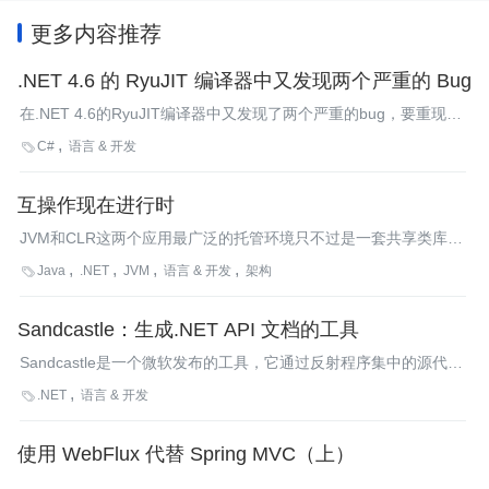
更多内容推荐
.NET 4.6 的 RyuJIT 编译器中又发现两个严重的 Bug
在.NET 4.6的RyuJIT编译器中又发现了两个严重的bug，要重现这
些错误无需重新编译代码，只要在RyuJIT中（.NET 4.6自带并默认
C#
语言 & 开发

启用RyuJIT）运行现有的代码就会造成严重的问题。
互操作现在进行时
JVM和CLR这两个应用最广泛的托管环境只不过是一套共享类库，
每个都提供一些执行代码的服务，比如内存管理、线程管理、代码
Java
.NET
JVM
语言 & 开发
架构

编译（JIT）等。在同一个操作系统进程里同时使用JVM和CLR其
实是很容易的，因为任何进程只能装载可共享的类库。
Sandcastle：生成.NET API 文档的工具
Sandcastle是一个微软发布的工具，它通过反射程序集中的源代码
以及添加代码中的XML注释来创建MSDN形式的API文档。在
.NET
语言 & 开发

CodePlex中刚发布了Sandcastle的一个新版本。
使用 WebFlux 代替 Spring MVC（上）