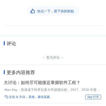

轻点一下，留下你的鼓励
评论
暂无评论
更多内容推荐
大讨论：如何尽可能接近掌握软件工程？
Alan Kay，曾就读于科罗拉多大学波德分校，2017、2018 年度最
佳作者。不久前，他发起了“如何尽可能接近掌握软件工程”的大讨

文化 & 方法
其他
最佳实践
App 打开
论，吸引了不少读者参与讨论。