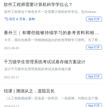
软件工程师需要计算机科学学位么？
软件工程师这个角色并不一定需要计算机科学学位。在Andrew
Binstock为Dr. Dobb所撰写的一篇名为“Software Engineers All!”的

语言 & 开发
架构
App 打开
文章中提及了软件工程师是否真的需要一个计算机科学学位才能完
成好工作。
番外三｜有哪些能够持续学习的参考资料和相关网
站？
今天，我向你推荐一些精挑细选出的投资理财学习资料。为了帮助
不同阶段的学习者，我将这些学习资料分为了入门级、进阶级、专
App 打开
2021-09-20
业级三大部分，你可以循序渐进地进行学习。
千万级学生管理系统考试试卷存储方案设计
设计千万级学生管理系统的考试试卷存储方案
App 打开
2021-05-17
结课 | 溯洄从之，道阻且长
《人工智能基础课》应该是一份简历、一份提纲，勾勒出这个领域
的基本框架。
App 打开
2018-03-13