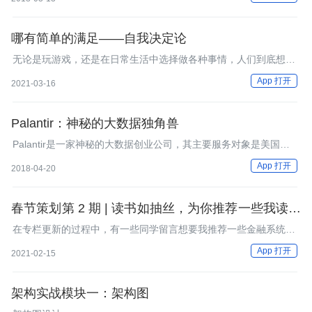
哪有简单的满足——自我决定论
无论是玩游戏，还是在日常生活中选择做各种事情，人们到底想要
什么？千百年来，学者用无数实验和理论试图搞清楚，而我们每个
App 打开
2021-03-16
人也都在用自己的人生试着去诠释。在各种理论中，Edward Deci
和 Richard Ryan 提出的自我决定论是被广为接受的理论。
Palantir：神秘的大数据独角兽
Palantir是一家神秘的大数据创业公司，其主要服务对象是美国政
府部门、特情组织和军队，所以外界对其知之甚少。
App 打开
2018-04-20
春节策划第 2 期 | 读书如抽丝，为你推荐一些我读过
的好书
在专栏更新的过程中，有一些同学留言想要我推荐一些金融系统相
关的图书，所以我为你精心梳理了一份书单，希望对你有所帮助。
App 打开
2021-02-15
架构实战模块一：架构图