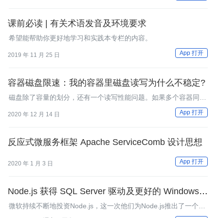
Vista）特性的托管代码函数库。这个函数库未包含在.NET 4.0中。
课前必读 | 有关术语发音及环境要求
希望能帮助你更好地学习和实践本专栏的内容。
App 打开
2019 年 11 月 25 日
容器磁盘限速：我的容器里磁盘读写为什么不稳定?
磁盘除了容量的划分，还有一个读写性能问题。如果多个容器同时
读写节点上的同一块磁盘，那么它们的磁盘读写相互之间影响吗？
App 打开
2020 年 12 月 14 日
反应式微服务框架 Apache ServiceComb 设计思想
App 打开
2020 年 1 月 3 日
Node.js 获得 SQL Server 驱动及更好的 Windows 工
具
微软持续不断地投资Node.js，这一次他们为Node.js推出了一个新
的开源SQL Server驱动，并在WebMatrix中添加了新的针对Node