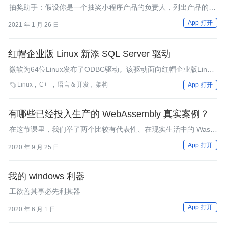
抽奖助手：假设你是一个抽奖小程序产品的负责人，列出产品的利
益相关方
App 打开
2021 年 1 月 26 日
红帽企业版 Linux 新添 SQL Server 驱动
微软为64位Linux发布了ODBC驱动。该驱动面向红帽企业版Linux
5和企业版Linux 6上的C和C++开发人员。
Linux
C++
语言 & 开发
架构

App 打开
有哪些已经投入生产的 WebAssembly 真实案例？
在这节课里，我们举了两个比较有代表性、在现实生活中的 Wasm
生产实践案例。
App 打开
2020 年 9 月 25 日
我的 windows 利器
工欲善其事必先利其器
App 打开
2020 年 6 月 1 日