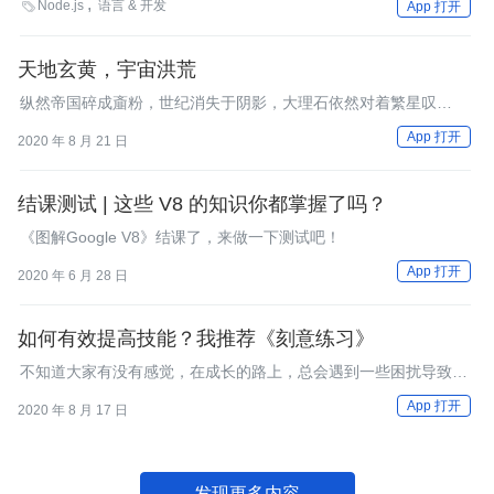
Node.js
语言 & 开发

App 打开
的相关功能。
天地玄黄，宇宙洪荒
纵然帝国碎成齑粉，世纪消失于阴影，大理石依然对着繁星叹
息：“我还记得。”
App 打开
2020 年 8 月 21 日
结课测试 | 这些 V8 的知识你都掌握了吗？
《图解Google V8》结课了，来做一下测试吧！
App 打开
2020 年 6 月 28 日
如何有效提高技能？我推荐《刻意练习》
不知道大家有没有感觉，在成长的路上，总会遇到一些困扰导致成
长的路上很容易放弃，以下是是笔者也有体会的几点。
App 打开
2020 年 8 月 17 日
发现更多内容