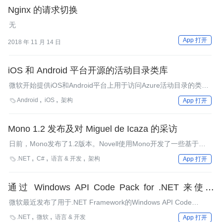
Nginx 的请求切换
无
App 打开
2018 年 11 月 14 日
iOS 和 Android 平台开源的活动目录类库
微软开始提供iOS和Android平台上用于访问Azure活动目录的类库
预览版。这些类库采用Apache 2许可，并已经发布到github。
Android
iOS
架构

App 打开
Mono 1.2 发布及对 Miguel de Icaza 的采访
日前，Mono发布了1.2版本。Novell使用Mono开发了一些基于服
务器环境的应用，如他们Suse Linux Enterprise 10平台下的
.NET
C#
语言 & 开发
架构

App 打开
ZenWorks和iFolder。这个版本主要关注性能和可伸缩性的提高。
其他方面的加强是支持了如下一些新特性：Windows Forms和
System.Drawing的发布，C#在.NET 2.0中的分离类的支持，调试
通过 Windows API Code Pack for .NET 来使用
器对X86和X64的支持。
Windows 7 的新特性
微软最近发布了用于.NET Framework的Windows API Code
Pack（0.85版本），这是一个用于访问新的Windows 7（包括
.NET
微软
语言 & 开发

App 打开