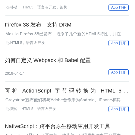
点放在创建本地应用及HTML5应用的工具上来。
移动
HTML5
语言 & 开发
架构

App 打开
Firefox 38 发布，支持 DRM
Mozilla Firefox 38已发布，增添了几个新的HTML5特性，并在
Windows平台上支持DRM内容保护功能。
HTML5
语言 & 开发

App 打开
如何自定义 Webpack 和 Babel 配置
App 打开
2019-04-17
可将 ActionScript 字节码转换为 HTML 5 的
Greystripe：Flash 广告有望出现在 iPhone/iPad 上
Greystripe宣布他们将与Adobe合作来为Android、iPhone和其他
的移动Web平台提供富媒体、交互式的广告解决方案。其技术可以
架构
HTML5
语言 & 开发

App 打开
将Flash广告转换为HTML 5，目标是iPhone等不支持Flash插件的
移动设备。
NativeScript：跨平台原生移动应用开发工具