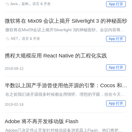
iFrame和FBML的情况，接下来开始讨论在应用中如何集成Flash
Java
架构
语言 & 开发

App 打开
内容的问题。
微软将在 Mix09 会议上揭开 Silverlight 3 的神秘面纱
微软将在Mix09会议上揭开Silverlight 3的神秘面纱。会议内容将会
涉及Silverlight 3中图形处理的提升、增强的媒体功能和改进的应用
.NET
语言 & 开发

App 打开
程序开发。
携程大规模应用 React Native 的工程化实践
App 打开
2018-09-12
半数以上国产手游曾使用他开源的引擎：Cocos 和王
哲的故事
在之前我们谈开源很多时候都会用情怀、理想的字眼，但在今天这
篇文章里，我想聊聊在真正的商业世界中，开源意味着什么。
App 打开
2019-02-18
Adobe 将不再开发移动版 Flash
Adobe已决定停止开发针对移动设备浏览器上Flash。他们将把重