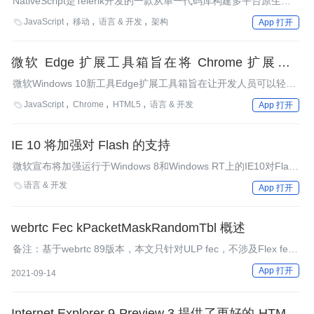
NativeScript是Telerik开发的一款从单一代码库构建多平台原生移
动应用的开发工具，使开发人员可以使用JavaScript和CSS为
JavaScript
移动
语言 & 开发
架构

App 打开
iOS、Android和Windows Phone（很快就会支持）平台编写原生
移动应用，并且跨平台共享代码。
微软 Edge 扩展工具箱旨在将 Chrome 扩展带至
Edge
微软Windows 10新工具Edge扩展工具箱旨在让开发人员可以轻松
地将Chrome扩展转换为微软Edge扩展。
JavaScript
Chrome
HTML5
语言 & 开发

App 打开
IE 10 将加强对 Flash 的支持
微软宣布将加强运行于Windows 8和Windows RT上的IE10对Flash
的支持。Flash内容在缺省情况下即可运行，这巩固了Flash在
语言 & 开发

App 打开
Windows平台上的地位。
webrtc Fec kPacketMaskRandomTbl 概述
备注：基于webrtc 89版本，本文只针对ULP fec，不涉及Flex fec
！！！
App 打开
2021-09-14
Internet Explorer 9 Preview 3 提供了更好的 HTML 5