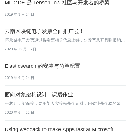
ML GDE 是 TensorFlow 社区与开发者的桥梁
2019 年 3 月 14 日
云南区块链电子发票全面推广啦！
区块链电子发票通过将发票相关信息上链，对发票从开具到报销的
过程实现全流程管理，每一张发票都可以做到可查，可验，可信，
2020 年 12 月 16 日
可追溯。
Elasticsearch 的安装与简单配置
2019 年 6 月 24 日
面向对象架构设计 - 课后作业
件构计，架面接，要用架人实接框是个定对，用架业是个稳的象当
务停化时，会响框的定这符Hlyod则“o' alu,w'lcl o.。该则，架身该
2020 年 6 月 22 日
被层务统调，是业系运在架身础上，在运行时被框架调。体Spring
框架，也是通过暴露一些接口，让业务可以感知框架本身的些化比
eetlsee）者
Using webpack to make Apps fast at Microsoft