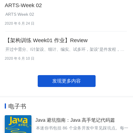
ARTS-Week 02
ARTS Week 02
2020 年 6 月 24 日
【架构训练 Week01 作业】Review
开过中需分、I计架设、细计、编实、试多环，架设”是件发程，个
节的环软开过中会及多角，品理U设师架师开工师测工师“构”是中
2020 年 6 月 10 日
一角，不定个门职，很中规的联公的统发，程员者发程承了构作和
职，这序就架师色他一需他认，他做构作输架文，组大评。
发现更多内容
电子书
Java 避坑指南：Java 高手笔记代码篇
本迷你书包括 86 个业务开发中常见踩坑点。每一