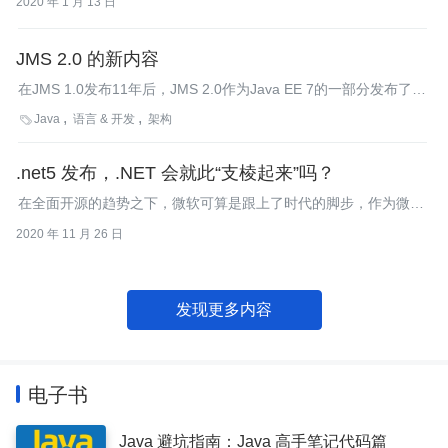
2020 年 1 月 13 日
JMS 2.0 的新内容
在JMS 1.0发布11年后，JMS 2.0作为Java EE 7的一部分发布了，
该版本主要强调简洁性。InfoQ带读者看一下其中的一些新特性。
Java
语言 & 开发
架构

.net5 发布，.NET 会就此“支棱起来”吗？
在全面开源的趋势之下，微软可算是跟上了时代的脚步，作为微软
最早迈向开源的重要象征之一，.NET5的发布对微软，以及.NET的
2020 年 11 月 26 日
使用者都意义非凡。未来，微软会将所有的.NET 组件整合到一个
产品下，用户可以根据需求使用.NET的某个部分，不用专程下载
安装所有内容
发现更多内容
电子书
Java 避坑指南：Java 高手笔记代码篇