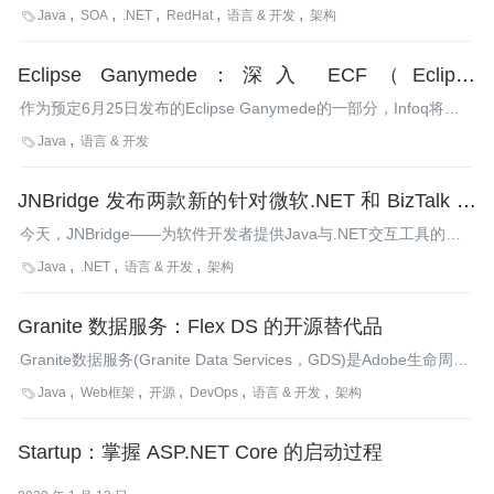
（AMQP规范0.8），该工作组由JP Morgan Chase、RedHat、
Java
SOA
.NET
RedHat
语言 & 开发
架构

Twist、IONA、Cisco以及其它单位组成。AMQP是一个基于消息队
列的开放协议，设计时考虑了性能和可交互性；它为基于队列的消
Eclipse Ganymede：深入 ECF（Eclipse
息机制定义了一个协议和模型。
Communication Framework）
作为预定6月25日发布的Eclipse Ganymede的一部分，Infoq将推
出一系列Eclipse子项目的相关报道。今天，我们将探讨的子项目是
Java
语言 & 开发

Eclipse通讯框架（Eclipse Communication Framework——
ECF）。Infoq采访了EFC的项目领导人及Composent咨询公司的
JNBridge 发布两款新的针对微软.NET 和 BizTalk 服
主要负责人——Scott Lewis，以了解更多关于ECF及其功用的信
息。
务的 JMS 适配器
今天，JNBridge——为软件开发者提供Java与.NET交互工具的业
界领先供应商之一，宣布发行两款新的针对微软.NET平台的Java
Java
.NET
语言 & 开发
架构

消息服务（JMS）适配器。
Granite 数据服务：Flex DS 的开源替代品
Granite数据服务(Granite Data Services，GDS)是Adobe生命周期
数据服务（LiveCycle Data Services）和最近开源的
Java
Web框架
开源
DevOps
语言 & 开发
架构

BlazeDS（Blaze Data Services）的一个开源替代品。上周，GDS
产品发布了1.0版本，它采用LGPL许可方式。InfoQ.com与GDS项
Startup：掌握 ASP.NET Core 的启动过程
目的创建者Franck Wolff进行了沟通，以了解更多关于该开源项目
的信息。