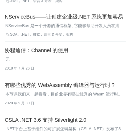
Java
.NET
语言 & 开发
架构

Swing组件嵌入在Windows窗体和.NET窗体控件中的功能。InfoQ
就此对JNBridge公司的CTO Wayne Citrin先生进行了采访。
NServiceBus——让创建企业级.NET 系统更加容易
NServiceBus 是一个开源的通信框架, 它能够帮助开发人员在搭建
企业.NET系统时避免很多典型的常见问题。同时，该框架也提供
SOA
.NET
微软
语言 & 开发
架构

了一些可伸缩的关键特征，比如对发布/订阅的支持、集成的长时
间工作流及深入的扩展能力等。InfoQ的记者特地找到机会和
协程通信：Channel 的使用
NServiceBus的原创者Udi Dahan进行了交流。
无
2018 年 7 月 26 日
有哪些优秀的 WebAssembly 编译器与运行时？
本节课我们来一起看看，目前业界有哪些优秀的 Wasm 运行时。
2020 年 9 月 30 日
CSLA .NET 3.6 支持 Silverlight 2.0
.NET平台上基于组件的可扩展逻辑架构（CSLA .NET）发布了3.6