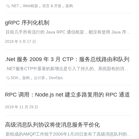
版本，其中包括了对微软Silverlight 2.0的支持。CSLA .NET是一
.NET
Web框架
语言 & 开发
架构

个.NET软件开发框架，帮助开发者“为Windows、Web、面向服务
和工作流等应用构建强大和可维护的业务逻辑层”。
gRPC 序列化机制
目前几乎所有流行的 Java RPC 通信框架，都没有使用 Java 序列
化作为编解码框架，原因就在于它无法跨语言。
2018 年 3 月 17 日
.Net 服务 2009 年 3 月 CTP：服务总线路由和队列
.NET服务CTP中显著的新增点是引入了持久的、系统固有的消息
元件，这些元件不受任何从其他系统插入到服务总线中的监听器的
SOA
架构
云计算
DevOps

影响而独立存在和运行。
RPC 调用：Node.js net 建立多路复用的 RPC 通道
2019 年 11 月 29 日
高级消息队列协议将使消息服务平价化
新组成的AMQP工作组于2006年1月20日发布了高级消息队列协议