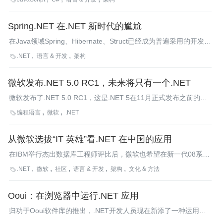
独立的移动、Web和桌面应用，并运行在iOS、Windows、Mac、
Linux及其它任意支持JavaScript的设备上。
Spring.NET 在.NET 新时代的尴尬
在Java领域Spring、Hibernate、Struct已经成为普遍采用的开发框
架，04年开始Spring.NET也开始出现，并且沿用Java的方式
.NET
语言 & 开发
架构

向.NET社区提供依赖注入DI和AOP的支持，不过随着WCF和Unity
等一系列微软框架的推出，Spring.NET似乎总给人一种高不成、低
微软发布.NET 5.0 RC1，未来将只有一个.NET
不就的尴尬感觉。
微软发布了.NET 5.0 RC1，这是.NET 5在11月正式发布之前的第
一个“go-live”版本。
编程语言
微软
.NET

从微软选拔“IT 英雄”看.NET 在中国的应用
在IBM举行杰出数据库工程师评比后，微软也希望在新一代08系列
产品发布前通过“十大杰出IT英雄”的评比烘热.NET技术，通过候选
.NET
微软
社区
语言 & 开发
架构
文化 & 方法

人员的事迹告诉业内人士，.NET在中国不仅已经生根、而且繁
茂。不过从开发领域看不难发现.NET技术很大程度上还是特色化
Ooui：在浏览器中运行.NET 应用
开发较多，而且主要集中在移动和办公自动化两个领域。
归功于Ooui软件库的推出，.NET开发人员现在新添了一种运用他
们开发技能的方法，使.NET应用直接以WebAssembly方式在浏览