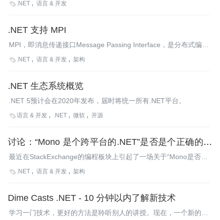
.NET
语言 & 开发

器中执行。Ooui为C#和F#开发人员提供了一种交付工作的新方
式。
.NET 支持 MPI
MPI，即消息传递接口Message Passing Interface，是分布式编程
的标准，可以用于超级计算机。FORTRAN、C和C++中都可以找
.NET
语言 & 开发
架构

到它的实现。如今，有若干个项目在致力于将MPI的强大功能带
入.NET。今天我们看一看其中的两个。
.NET 生态系统概览
.NET 5预计会在2020年发布，届时将统一所有.NET平台。
语言 & 开发
.NET
微软
开源

讨论：“Mono 是个跨平台的.NET”是否是个正确的说
法
最近在StackExchange的编程板块上引起了一场关于“Mono是否可
以作为跨平台.NET”的讨论。讨论发起者提出了几点“否定”看法，
.NET
语言 & 开发
架构

包括Mono创建者Miguel de Icaza在内的许多人给出了回复。
Dime Casts .NET - 10 分钟以内了解新技术
学习一门技术，更好的方法是聆听别人的讲授。现在，一个新的视