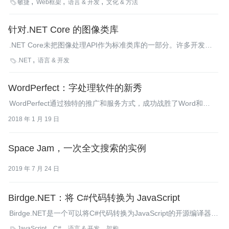
敏捷
Web框架
语言 & 开发
文化 & 方法

之间进行。尽管这通常都被视为过渡性的做法，而不是一种有意识
的选择。但是随着ASP.NET MVC的出现，.NET开发者必须要做出
针对.NET Core 的图像类库
一个艰难的决定了。
.NET Core未把图像处理API作为标准类库的一部分。许多开发者
社区已经投身其中，去开发支持.NET Core的图像类库。
.NET
语言 & 开发

WordPerfect：字处理软件的新秀
WordPerfect通过独特的推广和服务方式，成功战胜了Word和
WordStar，一举坐上字处理市场的头把交椅。
2018 年 1 月 19 日
Space Jam，一次全文搜索的实例
2019 年 7 月 24 日
Birdge.NET：将 C#代码转换为 JavaScript
Birdge.NET是一个可以将C#代码转换为JavaScript的开源编译器，
由Object.NET于2015年5月推出。它允许开发者使用C#编写平台
JavaScript
C#
语言 & 开发
架构
