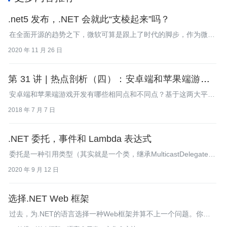
.net5 发布，.NET 会就此“支棱起来”吗？
在全面开源的趋势之下，微软可算是跟上了时代的脚步，作为微软
最早迈向开源的重要象征之一，.NET5的发布对微软，以及.NET的
2020 年 11 月 26 日
使用者都意义非凡。未来，微软会将所有的.NET 组件整合到一个
产品下，用户可以根据需求使用.NET的某个部分，不用专程下载
安装所有内容
第 31 讲 | 热点剖析（四）：安卓端和苹果端游戏开
发有什么区别？
安卓端和苹果端游戏开发有哪些相同点和不同点？基于这两大平
台，有什么通用的开发工具？
2018 年 7 月 7 日
.NET 委托，事件和 Lambda 表达式
委托是一种引用类型（其实就是一个类，继承MulticastDelegate特
殊的类。），表示对具有特定参数列表和返回类型的方法的引用。
2020 年 9 月 12 日
选择.NET Web 框架
过去，为.NET的语言选择一种Web框架并算不上一个问题。你的
选择无非就是在纯ASP.NET或者混合经典的ASP和ASP.NET的设计