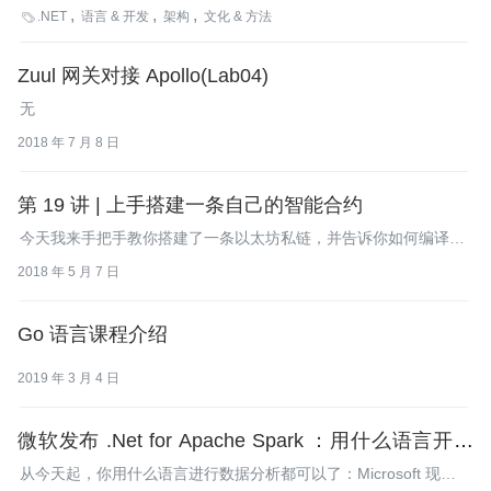
频播客诞生了，它为.NET的开发人员量身定做，通过简短而又集
.NET
语言 & 开发
架构
文化 & 方法

中的视频片断帮助他们了解.NET开发的各种技术。
Zuul 网关对接 Apollo(Lab04)
无
2018 年 7 月 8 日
第 19 讲 | 上手搭建一条自己的智能合约
今天我来手把手教你搭建了一条以太坊私链，并告诉你如何编译和
部署智能合约。
2018 年 5 月 7 日
Go 语言课程介绍
2019 年 3 月 4 日
微软发布 .Net for Apache Spark ：用什么语言开发
大数据都可以
从今天起，你用什么语言进行数据分析都可以了：Microsoft 现已