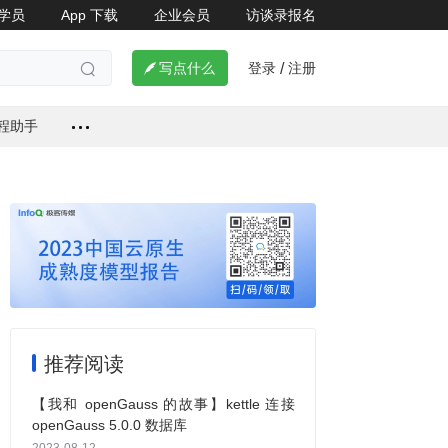
学员
App 下载
企业会员
访谈录报名
了解详情


登录
注册

写点什么
/

编程助手
推荐阅读
【我和 openGauss 的故事】kettle 连接
openGauss 5.0.0 数据库