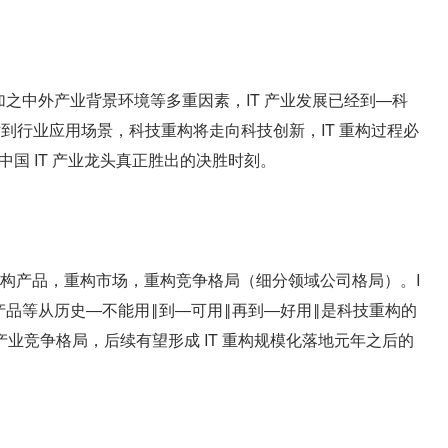
加之中外产业背景环境等多重因素，IT 产业发展已经到―科
到行业应用场景，科技重构将走向科技创新，IT 重构过程必
是中国 IT 产业龙头真正胜出的决胜时刻。
，重构产品，重构市场，重构竞争格局（细分领域公司格局）。I
产品等从历史―不能用‖到―可用‖再到―好用‖是科技重构的
业竞争格局，后续有望形成 IT 重构规模化落地元年之后的