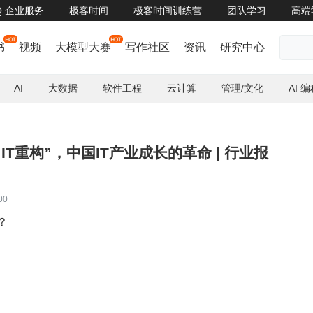
oQ 企业服务
极客时间
极客时间训练营
团队学习
高端
云 王耀、京东集团 尚鑫、字节跳动 赵鹏伟确认担任 QCon上海2023 联席主席>>>
书
视频
大模型大赛
写作社区
资讯
研究中心
话题
AI
大数据
软件工程
云计算
管理/文化
AI 
IT重构”，中国IT产业成长的革命 | 行业报
00
？