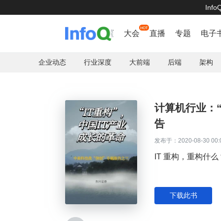
Inf
百度智能

首页
大会
直播
专题
电子
企业动态
行业深度
大前端
后端
架构
计算机行业：“
告
发布于：2020-08-30 00:
IT 重构，重构什么
下载此书