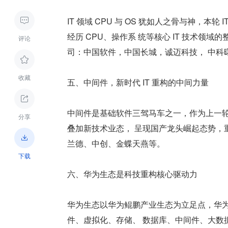
IT 领域 CPU 与 OS 犹如人之骨与神，

经历 CPU、操作系 统等核心 IT 技术领
评论
司：中国软件，中国长城，诚迈科技， 中科

收藏
五、中间件，新时代 IT 重构的中间力量

中间件是基础软件三驾马车之一，作为上一轮传统
分享
叠加新技术业态， 呈现国产龙头崛起态势，

兰德、中创、金蝶天燕等。
下载
六、华为生态是科技重构核心驱动力
华为生态以华为鲲鹏产业生态为立足点，华
件、虚拟化、存储、 数据库、中间件、大数