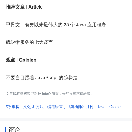
推荐文章 | Article
甲骨文：有史以来最伟大的 25 个 Java 应用程序
戳破微服务的七大谎言
观点 | Opinion
不要盲目跟着 JavaScript 的趋势走
文章版权归极客邦科技 InfoQ 所有，未经许可不得转载。

架构
文化 & 方法
编程语言
《架构师》月刊
Java
Oracle
微服
评论