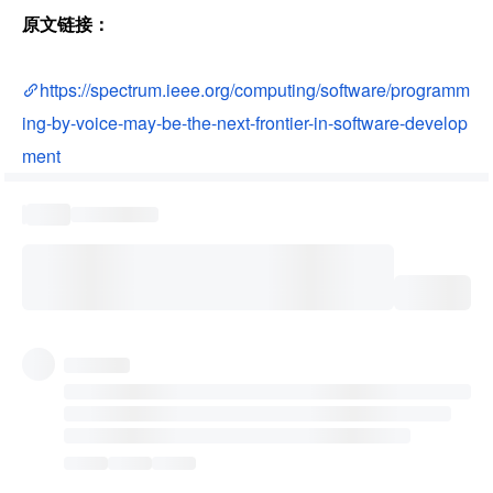
原文链接：
https://spectrum.ieee.org/computing/software/programm
ing-by-voice-may-be-the-next-frontier-in-software-develop
ment